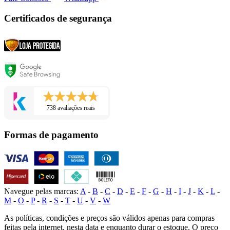
Certificados de segurança
738 avaliações reais
Formas de pagamento
Navegue pelas marcas:
A
-
B
-
C
-
D
-
E
-
F
-
G
-
H
-
I
-
J
-
K
-
L
-
M
-
O
-
P
-
R
-
S
-
T
-
U
-
V
-
W
As políticas, condições e preços são válidos apenas para compras
feitas pela internet, nesta data e enquanto durar o estoque. O preço