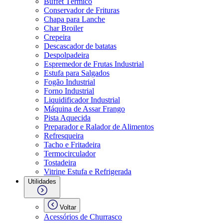
Buffet Térmico
Conservador de Frituras
Chapa para Lanche
Char Broiler
Crepeira
Descascador de batatas
Despolpadeira
Espremedor de Frutas Industrial
Estufa para Salgados
Fogão Industrial
Forno Industrial
Liquidificador Industrial
Máquina de Assar Frango
Pista Aquecida
Preparador e Ralador de Alimentos
Refresqueira
Tacho e Fritadeira
Termocirculador
Tostadeira
Vitrine Estufa e Refrigerada
Utilidades
Voltar
Acessórios de Churrasco