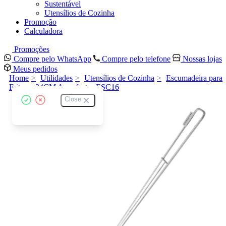
Sustentável
Utensílios de Cozinha
Promoção
Calculadora
Promoções
Compre pelo WhatsApp
Compre pelo telefone
Nossas lojas
Meus pedidos
Home
Utilidades
Utensílios de Cozinha
Escumadeira para
Frituras 34CM Aramfactor ESC16
Close