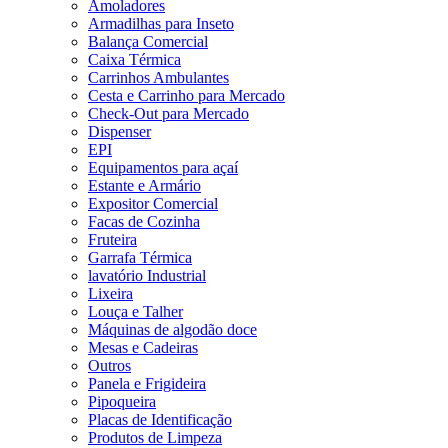
Amoladores
Armadilhas para Inseto
Balança Comercial
Caixa Térmica
Carrinhos Ambulantes
Cesta e Carrinho para Mercado
Check-Out para Mercado
Dispenser
EPI
Equipamentos para açaí
Estante e Armário
Expositor Comercial
Facas de Cozinha
Fruteira
Garrafa Térmica
lavatório Industrial
Lixeira
Louça e Talher
Máquinas de algodão doce
Mesas e Cadeiras
Outros
Panela e Frigideira
Pipoqueira
Placas de Identificação
Produtos de Limpeza