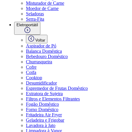
Misturador de Carne
Moedor de Carne
Seladoras
Serra-Fita
Eletroportátil
Voltar
Aspirador de Pó
Balança Doméstica
Bebedouro Doméstico
Churrasqueira
Cofre
Coifa
Cooktop
Desumidificador
Espremedor de Frutas Doméstico
Extratora de Sujeira
Filtros e Elementos Filtrantes
Fogão Doméstico
Forno Doméstico
Fritadeira Air Fryer
Geladeira e Frigobar
Lavadora à Jato
Limpadora à Vapor