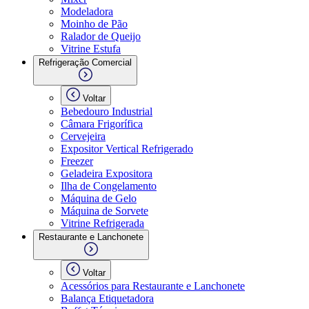
Modeladora
Moinho de Pão
Ralador de Queijo
Vitrine Estufa
Refrigeração Comercial
Voltar
Bebedouro Industrial
Câmara Frigorífica
Cervejeira
Expositor Vertical Refrigerado
Freezer
Geladeira Expositora
Ilha de Congelamento
Máquina de Gelo
Máquina de Sorvete
Vitrine Refrigerada
Restaurante e Lanchonete
Voltar
Acessórios para Restaurante e Lanchonete
Balança Etiquetadora