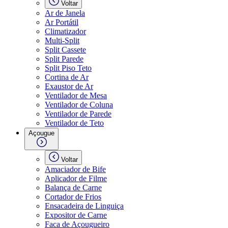
Voltar
Ar de Janela
Ar Portátil
Climatizador
Multi-Split
Split Cassete
Split Parede
Split Piso Teto
Cortina de Ar
Exaustor de Ar
Ventilador de Mesa
Ventilador de Coluna
Ventilador de Parede
Ventilador de Teto
Açougue
Voltar
Amaciador de Bife
Aplicador de Filme
Balança de Carne
Cortador de Frios
Ensacadeira de Linguiça
Expositor de Carne
Faca de Açougueiro