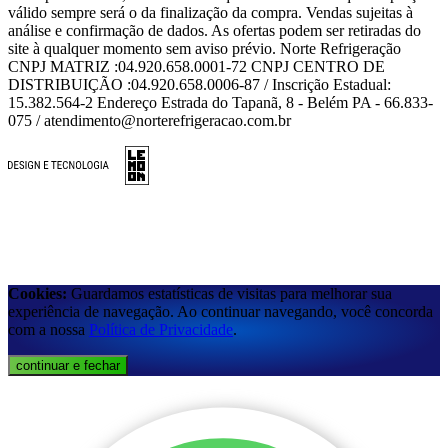
válido sempre será o da finalização da compra. Vendas sujeitas à
análise e confirmação de dados. As ofertas podem ser retiradas do
site à qualquer momento sem aviso prévio. Norte Refrigeração
CNPJ MATRIZ :04.920.658.0001-72 CNPJ CENTRO DE
DISTRIBUIÇÃO :04.920.658.0006-87 / Inscrição Estadual:
15.382.564-2 Endereço Estrada do Tapanã, 8 - Belém PA - 66.833-
075 / atendimento@norterefrigeracao.com.br
Cookies:
Guardamos estatísticas de visitas para melhorar sua
experiência de navegação. Ao continuar navegando, você concorda
com a nossa
Política de Privacidade
.
continuar e fechar