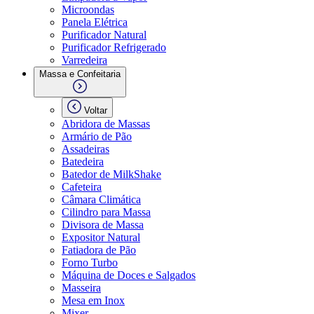
Microondas
Panela Elétrica
Purificador Natural
Purificador Refrigerado
Varredeira
Massa e Confeitaria
Voltar
Abridora de Massas
Armário de Pão
Assadeiras
Batedeira
Batedor de MilkShake
Cafeteira
Câmara Climática
Cilindro para Massa
Divisora de Massa
Expositor Natural
Fatiadora de Pão
Forno Turbo
Máquina de Doces e Salgados
Masseira
Mesa em Inox
Mixer