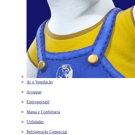
Ar e Ventilação
Açougue
Eletroportátil
Massa e Confeitaria
Utilidades
Refrigeração Comercial