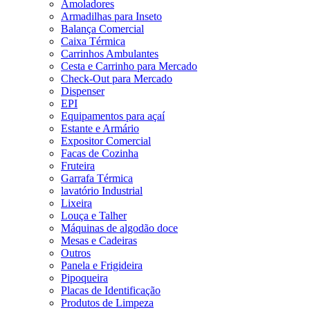
Amoladores
Armadilhas para Inseto
Balança Comercial
Caixa Térmica
Carrinhos Ambulantes
Cesta e Carrinho para Mercado
Check-Out para Mercado
Dispenser
EPI
Equipamentos para açaí
Estante e Armário
Expositor Comercial
Facas de Cozinha
Fruteira
Garrafa Térmica
lavatório Industrial
Lixeira
Louça e Talher
Máquinas de algodão doce
Mesas e Cadeiras
Outros
Panela e Frigideira
Pipoqueira
Placas de Identificação
Produtos de Limpeza