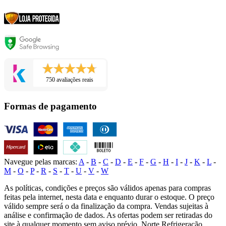
750 avaliações reais
Formas de pagamento
Navegue pelas marcas:
A
-
B
-
C
-
D
-
E
-
F
-
G
-
H
-
I
-
J
-
K
-
L
-
M
-
O
-
P
-
R
-
S
-
T
-
U
-
V
-
W
As políticas, condições e preços são válidos apenas para compras
feitas pela internet, nesta data e enquanto durar o estoque. O preço
válido sempre será o da finalização da compra. Vendas sujeitas à
análise e confirmação de dados. As ofertas podem ser retiradas do
site à qualquer momento sem aviso prévio. Norte Refrigeração