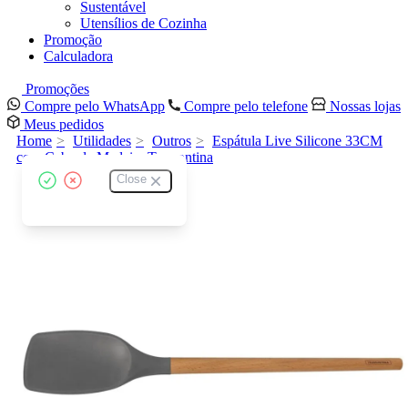
Sustentável
Utensílios de Cozinha
Promoção
Calculadora
Promoções
Compre pelo WhatsApp
Compre pelo telefone
Nossas lojas
Meus pedidos
Home
Utilidades
Outros
Espátula Live Silicone 33CM
com Cabo de Madeira Tramontina
Close