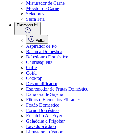
Misturador de Carne
Moedor de Carne
Seladoras
Serra-Fita
Eletroportátil
Voltar
Aspirador de Pó
Balança Doméstica
Bebedouro Doméstico
Churrasqueira
Cofre
Coifa
Cooktop
Desumidificador
Espremedor de Frutas Doméstico
Extratora de Sujeira
Filtros e Elementos Filtrantes
Fogão Doméstico
Forno Doméstico
Fritadeira Air Fryer
Geladeira e Frigobar
Lavadora à Jato
Limpadora à Vapor