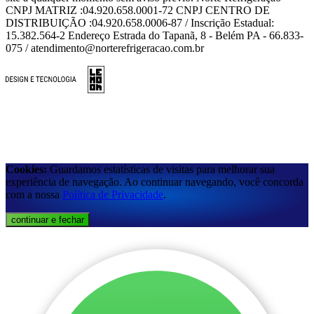
CNPJ MATRIZ :04.920.658.0001-72 CNPJ CENTRO DE
DISTRIBUIÇÃO :04.920.658.0006-87 / Inscrição Estadual:
15.382.564-2 Endereço Estrada do Tapanã, 8 - Belém PA - 66.833-
075 / atendimento@norterefrigeracao.com.br
Cookies:
Guardamos estatísticas de visitas para melhorar sua
experiência de navegação. Ao continuar navegando, você concorda
com a nossa
Política de Privacidade
.
continuar e fechar