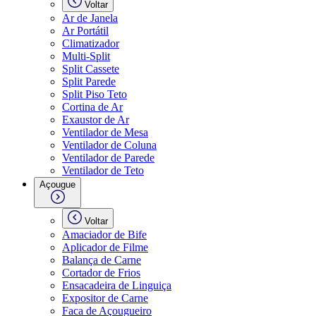
Voltar
Ar de Janela
Ar Portátil
Climatizador
Multi-Split
Split Cassete
Split Parede
Split Piso Teto
Cortina de Ar
Exaustor de Ar
Ventilador de Mesa
Ventilador de Coluna
Ventilador de Parede
Ventilador de Teto
Açougue
Voltar
Amaciador de Bife
Aplicador de Filme
Balança de Carne
Cortador de Frios
Ensacadeira de Linguiça
Expositor de Carne
Faca de Açougueiro