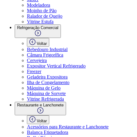
Modeladora
Moinho de Pão
Ralador de Queijo
Vitrine Estufa
Refrigeração Comercial
Voltar
Bebedouro Industrial
Câmara Frigorífica
Cervejeira
Expositor Vertical Refrigerado
Freezer
Geladeira Expositora
Ilha de Congelamento
Máquina de Gelo
Máquina de Sorvete
Vitrine Refrigerada
Restaurante e Lanchonete
Voltar
Acessórios para Restaurante e Lanchonete
Balança Etiquetadora