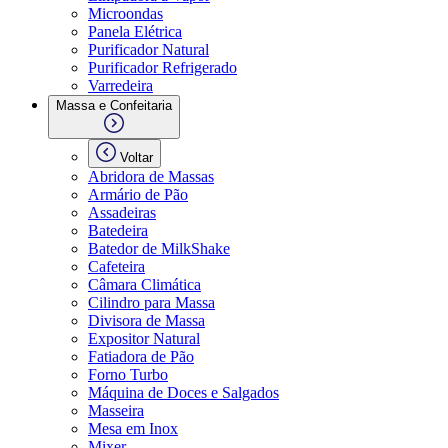
Microondas
Panela Elétrica
Purificador Natural
Purificador Refrigerado
Varredeira
Massa e Confeitaria
Voltar
Abridora de Massas
Armário de Pão
Assadeiras
Batedeira
Batedor de MilkShake
Cafeteira
Câmara Climática
Cilindro para Massa
Divisora de Massa
Expositor Natural
Fatiadora de Pão
Forno Turbo
Máquina de Doces e Salgados
Masseira
Mesa em Inox
Mixer