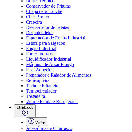
Buffet Térmico
Conservador de Frituras
Chapa para Lanche
Char Broiler
Crepeira
Descascador de batatas
Despolpadeira
Espremedor de Frutas Industrial
Estufa para Salgados
Fogão Industrial
Forno Industrial
Liquidificador Industrial
Máquina de Assar Frango
Pista Aquecida
Preparador e Ralador de Alimentos
Refresqueira
Tacho e Fritadeira
Termocirculador
Tostadeira
Vitrine Estufa e Refrigerada
Utilidades
Voltar
Acessórios de Churrasco