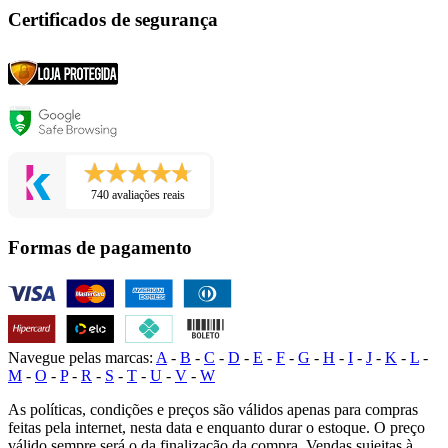
Certificados de segurança
740 avaliações reais
Formas de pagamento
Navegue pelas marcas:
A
-
B
-
C
-
D
-
E
-
F
-
G
-
H
-
I
-
J
-
K
-
L
-
M
-
O
-
P
-
R
-
S
-
T
-
U
-
V
-
W
As políticas, condições e preços são válidos apenas para compras
feitas pela internet, nesta data e enquanto durar o estoque. O preço
válido sempre será o da finalização da compra. Vendas sujeitas à