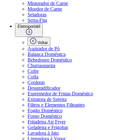
Misturador de Carne
Moedor de Carne
Seladoras
Serra-Fita
Eletroportátil
Voltar
Aspirador de Pó
Balança Doméstica
Bebedouro Doméstico
Churrasqueira
Cofre
Coifa
Cooktop
Desumidificador
Espremedor de Frutas Doméstico
Extratora de Sujeira
Filtros e Elementos Filtrantes
Fogão Doméstico
Forno Doméstico
Fritadeira Air Fryer
Geladeira e Frigobar
Lavadora à Jato
Limpadora à Vapor