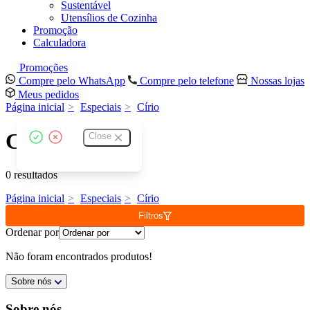
Sustentável
Utensílios de Cozinha
Promoção
Calculadora
Promoções
Compre pelo WhatsApp
Compre pelo telefone
Nossas lojas
Meus pedidos
Página inicial
Especiais
Círio
Círio
Close
0 resultados
Página inicial
Especiais
Círio
Filtros
Ordenar por
Não foram encontrados produtos!
Sobre nós
Sobre nós