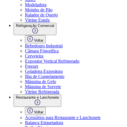
Modeladora
Moinho de Pão
Ralador de Queijo
Vitrine Estufa
Refrigeração Comercial
Voltar
Bebedouro Industrial
Câmara Frigorífica
Cervejeira
Expositor Vertical Refrigerado
Freezer
Geladeira Expositora
Ilha de Congelamento
Máquina de Gelo
Máquina de Sorvete
Vitrine Refrigerada
Restaurante e Lanchonete
Voltar
Acessórios para Restaurante e Lanchonete
Balança Etiquetadora