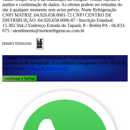
análise e confirmação de dados. As ofertas podem ser retiradas do
site à qualquer momento sem aviso prévio. Norte Refrigeração
CNPJ MATRIZ :04.920.658.0001-72 CNPJ CENTRO DE
DISTRIBUIÇÃO :04.920.658.0006-87 / Inscrição Estadual:
15.382.564-2 Endereço Estrada do Tapanã, 8 - Belém PA - 66.833-
075 / atendimento@norterefrigeracao.com.br
Cookies:
Guardamos estatísticas de visitas para melhorar sua
experiência de navegação. Ao continuar navegando, você concorda
com a nossa
Política de Privacidade
.
continuar e fechar