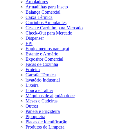
Amoladores
Armadilhas para Inseto
Balança Comercial
Caixa Térmica
Carrinhos Ambulantes
Cesta e Carrinho para Mercado
Check-Out para Mercado
Dispenser
EPI
Equipamentos para açaí
Estante e Armário
Expositor Comercial
Facas de Cozinha
Fruteira
Garrafa Térmica
lavatório Industrial
Lixeira
Louça e Talher
Máquinas de algodão doce
Mesas e Cadeiras
Outros
Panela e Frigideira
Pipoqueira
Placas de Identificação
Produtos de Limpeza