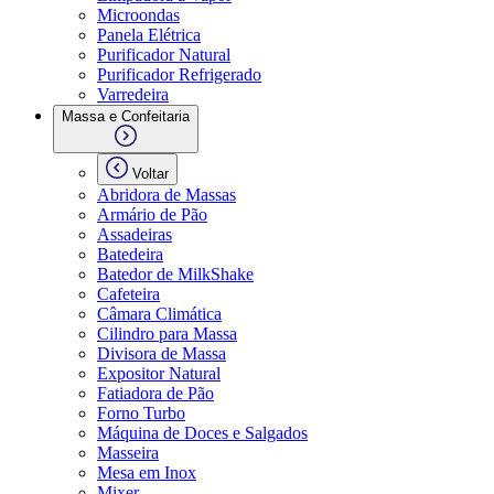
Microondas
Panela Elétrica
Purificador Natural
Purificador Refrigerado
Varredeira
Massa e Confeitaria
Voltar
Abridora de Massas
Armário de Pão
Assadeiras
Batedeira
Batedor de MilkShake
Cafeteira
Câmara Climática
Cilindro para Massa
Divisora de Massa
Expositor Natural
Fatiadora de Pão
Forno Turbo
Máquina de Doces e Salgados
Masseira
Mesa em Inox
Mixer