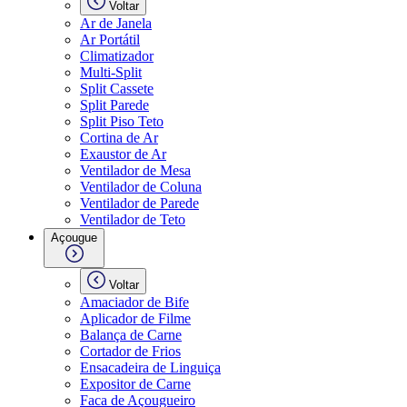
Voltar
Ar de Janela
Ar Portátil
Climatizador
Multi-Split
Split Cassete
Split Parede
Split Piso Teto
Cortina de Ar
Exaustor de Ar
Ventilador de Mesa
Ventilador de Coluna
Ventilador de Parede
Ventilador de Teto
Açougue
Voltar
Amaciador de Bife
Aplicador de Filme
Balança de Carne
Cortador de Frios
Ensacadeira de Linguiça
Expositor de Carne
Faca de Açougueiro