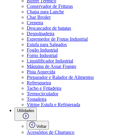
Buffet Térmico
Conservador de Frituras
Chapa para Lanche
Char Broiler
Crepeira
Descascador de batatas
Despolpadeira
Espremedor de Frutas Industrial
Estufa para Salgados
Fogão Industrial
Forno Industrial
Liquidificador Industrial
Máquina de Assar Frango
Pista Aquecida
Preparador e Ralador de Alimentos
Refresqueira
Tacho e Fritadeira
Termocirculador
Tostadeira
Vitrine Estufa e Refrigerada
Utilidades
Voltar
Acessórios de Churrasco