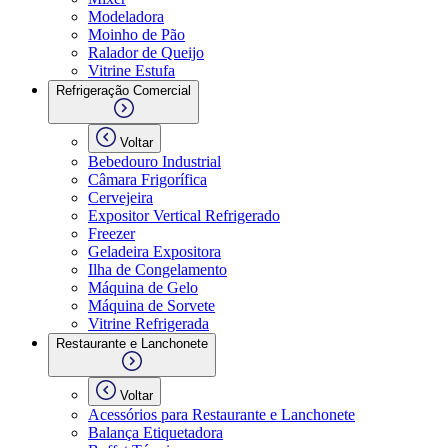
Modeladora
Moinho de Pão
Ralador de Queijo
Vitrine Estufa
Refrigeração Comercial
Voltar
Bebedouro Industrial
Câmara Frigorífica
Cervejeira
Expositor Vertical Refrigerado
Freezer
Geladeira Expositora
Ilha de Congelamento
Máquina de Gelo
Máquina de Sorvete
Vitrine Refrigerada
Restaurante e Lanchonete
Voltar
Acessórios para Restaurante e Lanchonete
Balança Etiquetadora