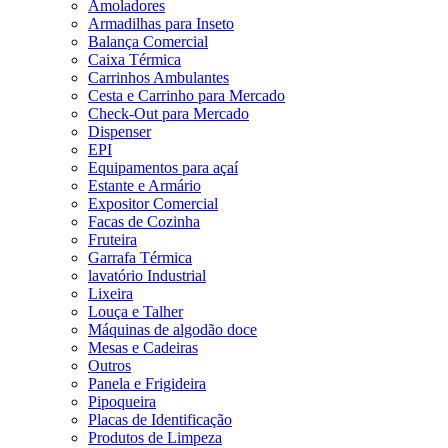
Amoladores
Armadilhas para Inseto
Balança Comercial
Caixa Térmica
Carrinhos Ambulantes
Cesta e Carrinho para Mercado
Check-Out para Mercado
Dispenser
EPI
Equipamentos para açaí
Estante e Armário
Expositor Comercial
Facas de Cozinha
Fruteira
Garrafa Térmica
lavatório Industrial
Lixeira
Louça e Talher
Máquinas de algodão doce
Mesas e Cadeiras
Outros
Panela e Frigideira
Pipoqueira
Placas de Identificação
Produtos de Limpeza