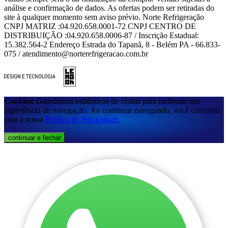
análise e confirmação de dados. As ofertas podem ser retiradas do
site à qualquer momento sem aviso prévio. Norte Refrigeração
CNPJ MATRIZ :04.920.658.0001-72 CNPJ CENTRO DE
DISTRIBUIÇÃO :04.920.658.0006-87 / Inscrição Estadual:
15.382.564-2 Endereço Estrada do Tapanã, 8 - Belém PA - 66.833-
075 / atendimento@norterefrigeracao.com.br
Cookies:
Guardamos estatísticas de visitas para melhorar sua
experiência de navegação. Ao continuar navegando, você concorda
com a nossa
Política de Privacidade
.
continuar e fechar