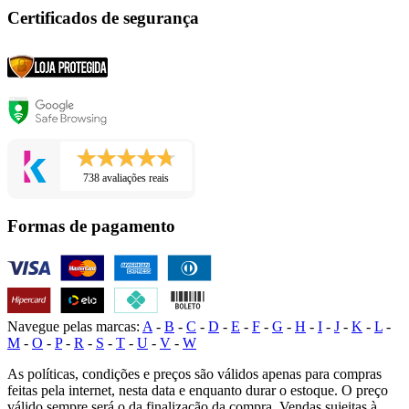
Certificados de segurança
738 avaliações reais
Formas de pagamento
Navegue pelas marcas:
A
-
B
-
C
-
D
-
E
-
F
-
G
-
H
-
I
-
J
-
K
-
L
-
M
-
O
-
P
-
R
-
S
-
T
-
U
-
V
-
W
As políticas, condições e preços são válidos apenas para compras
feitas pela internet, nesta data e enquanto durar o estoque. O preço
válido sempre será o da finalização da compra. Vendas sujeitas à