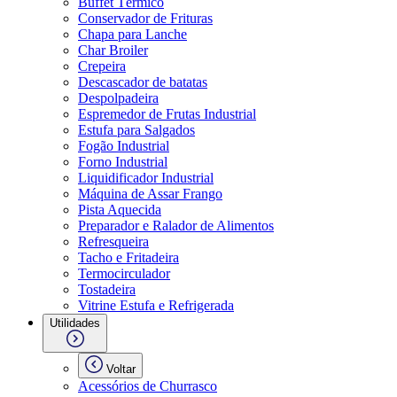
Buffet Térmico
Conservador de Frituras
Chapa para Lanche
Char Broiler
Crepeira
Descascador de batatas
Despolpadeira
Espremedor de Frutas Industrial
Estufa para Salgados
Fogão Industrial
Forno Industrial
Liquidificador Industrial
Máquina de Assar Frango
Pista Aquecida
Preparador e Ralador de Alimentos
Refresqueira
Tacho e Fritadeira
Termocirculador
Tostadeira
Vitrine Estufa e Refrigerada
Utilidades
Voltar
Acessórios de Churrasco