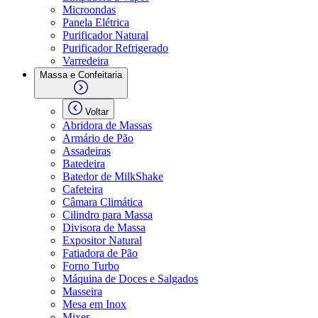
Microondas
Panela Elétrica
Purificador Natural
Purificador Refrigerado
Varredeira
Massa e Confeitaria
Voltar
Abridora de Massas
Armário de Pão
Assadeiras
Batedeira
Batedor de MilkShake
Cafeteira
Câmara Climática
Cilindro para Massa
Divisora de Massa
Expositor Natural
Fatiadora de Pão
Forno Turbo
Máquina de Doces e Salgados
Masseira
Mesa em Inox
Mixer