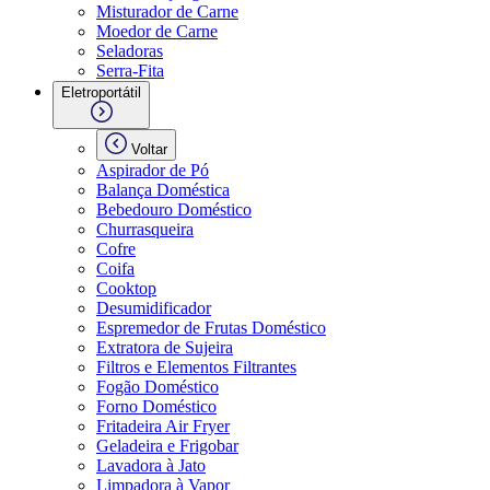
Misturador de Carne
Moedor de Carne
Seladoras
Serra-Fita
Eletroportátil
Voltar
Aspirador de Pó
Balança Doméstica
Bebedouro Doméstico
Churrasqueira
Cofre
Coifa
Cooktop
Desumidificador
Espremedor de Frutas Doméstico
Extratora de Sujeira
Filtros e Elementos Filtrantes
Fogão Doméstico
Forno Doméstico
Fritadeira Air Fryer
Geladeira e Frigobar
Lavadora à Jato
Limpadora à Vapor