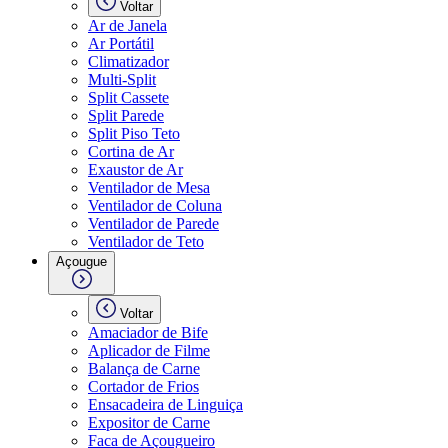
Voltar
Ar de Janela
Ar Portátil
Climatizador
Multi-Split
Split Cassete
Split Parede
Split Piso Teto
Cortina de Ar
Exaustor de Ar
Ventilador de Mesa
Ventilador de Coluna
Ventilador de Parede
Ventilador de Teto
Açougue
Voltar
Amaciador de Bife
Aplicador de Filme
Balança de Carne
Cortador de Frios
Ensacadeira de Linguiça
Expositor de Carne
Faca de Açougueiro