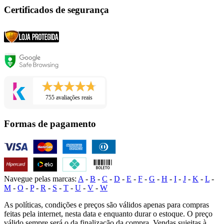
Certificados de segurança
755 avaliações reais
Formas de pagamento
Navegue pelas marcas:
A
-
B
-
C
-
D
-
E
-
F
-
G
-
H
-
I
-
J
-
K
-
L
-
M
-
O
-
P
-
R
-
S
-
T
-
U
-
V
-
W
As políticas, condições e preços são válidos apenas para compras
feitas pela internet, nesta data e enquanto durar o estoque. O preço
válido sempre será o da finalização da compra. Vendas sujeitas à