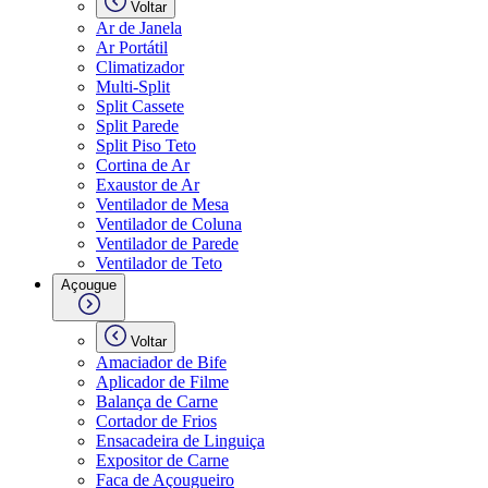
Voltar
Ar de Janela
Ar Portátil
Climatizador
Multi-Split
Split Cassete
Split Parede
Split Piso Teto
Cortina de Ar
Exaustor de Ar
Ventilador de Mesa
Ventilador de Coluna
Ventilador de Parede
Ventilador de Teto
Açougue
Voltar
Amaciador de Bife
Aplicador de Filme
Balança de Carne
Cortador de Frios
Ensacadeira de Linguiça
Expositor de Carne
Faca de Açougueiro