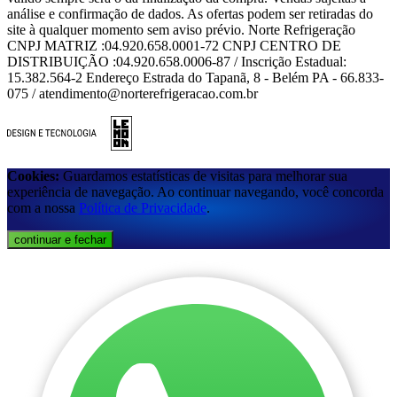
análise e confirmação de dados. As ofertas podem ser retiradas do
site à qualquer momento sem aviso prévio. Norte Refrigeração
CNPJ MATRIZ :04.920.658.0001-72 CNPJ CENTRO DE
DISTRIBUIÇÃO :04.920.658.0006-87 / Inscrição Estadual:
15.382.564-2 Endereço Estrada do Tapanã, 8 - Belém PA - 66.833-
075 / atendimento@norterefrigeracao.com.br
Cookies:
Guardamos estatísticas de visitas para melhorar sua
experiência de navegação. Ao continuar navegando, você concorda
com a nossa
Política de Privacidade
.
continuar e fechar