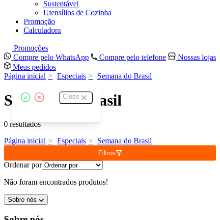
Sustentável
Utensílios de Cozinha
Promoção
Calculadora
Promoções
Compre pelo WhatsApp
Compre pelo telefone
Nossas lojas
Meus pedidos
Página inicial
Especiais
Semana do Brasil
Semana do Brasil
Close
0 resultados
Página inicial
Especiais
Semana do Brasil
Filtros
Ordenar por
Não foram encontrados produtos!
Sobre nós
Sobre nós