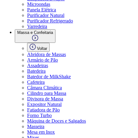
Microondas
Panela Elétrica
Purificador Natural
Purificador Refrigerado
Varredeira
Massa e Confeitaria
Voltar
Abridora de Massas
Armário de Pão
Assadeiras
Batedeira
Batedor de MilkShake
Cafeteira
Câmara Climática
Cilindro para Massa
Divisora de Massa
Expositor Natural
Fatiadora de Pão
Forno Turbo
Máquina de Doces e Salgados
Masseira
Mesa em Inox
Mixer