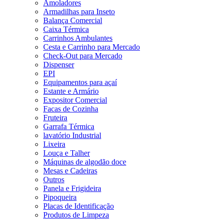
Amoladores
Armadilhas para Inseto
Balança Comercial
Caixa Térmica
Carrinhos Ambulantes
Cesta e Carrinho para Mercado
Check-Out para Mercado
Dispenser
EPI
Equipamentos para açaí
Estante e Armário
Expositor Comercial
Facas de Cozinha
Fruteira
Garrafa Térmica
lavatório Industrial
Lixeira
Louça e Talher
Máquinas de algodão doce
Mesas e Cadeiras
Outros
Panela e Frigideira
Pipoqueira
Placas de Identificação
Produtos de Limpeza