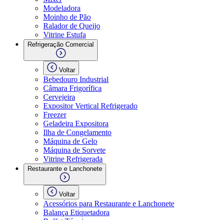
Modeladora
Moinho de Pão
Ralador de Queijo
Vitrine Estufa
Refrigeração Comercial
Voltar
Bebedouro Industrial
Câmara Frigorífica
Cervejeira
Expositor Vertical Refrigerado
Freezer
Geladeira Expositora
Ilha de Congelamento
Máquina de Gelo
Máquina de Sorvete
Vitrine Refrigerada
Restaurante e Lanchonete
Voltar
Acessórios para Restaurante e Lanchonete
Balança Etiquetadora