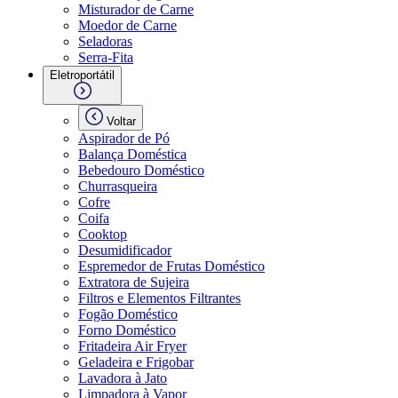
Misturador de Carne
Moedor de Carne
Seladoras
Serra-Fita
Eletroportátil
Voltar
Aspirador de Pó
Balança Doméstica
Bebedouro Doméstico
Churrasqueira
Cofre
Coifa
Cooktop
Desumidificador
Espremedor de Frutas Doméstico
Extratora de Sujeira
Filtros e Elementos Filtrantes
Fogão Doméstico
Forno Doméstico
Fritadeira Air Fryer
Geladeira e Frigobar
Lavadora à Jato
Limpadora à Vapor