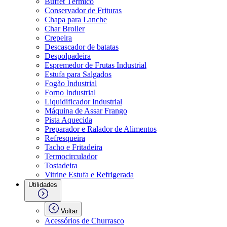
Buffet Térmico
Conservador de Frituras
Chapa para Lanche
Char Broiler
Crepeira
Descascador de batatas
Despolpadeira
Espremedor de Frutas Industrial
Estufa para Salgados
Fogão Industrial
Forno Industrial
Liquidificador Industrial
Máquina de Assar Frango
Pista Aquecida
Preparador e Ralador de Alimentos
Refresqueira
Tacho e Fritadeira
Termocirculador
Tostadeira
Vitrine Estufa e Refrigerada
Utilidades
Voltar
Acessórios de Churrasco