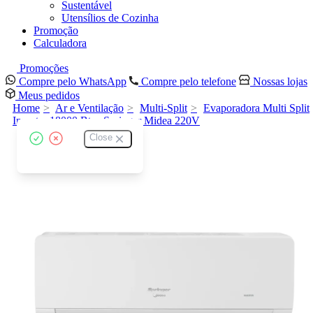
Sustentável
Utensílios de Cozinha
Promoção
Calculadora
Promoções
Compre pelo WhatsApp
Compre pelo telefone
Nossas lojas
Meus pedidos
Home
Ar e Ventilação
Multi-Split
Evaporadora Multi Split
Inverter 18000 Btus Springer Midea 220V
Close