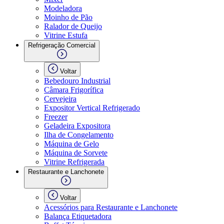
Modeladora
Moinho de Pão
Ralador de Queijo
Vitrine Estufa
Refrigeração Comercial
Voltar
Bebedouro Industrial
Câmara Frigorífica
Cervejeira
Expositor Vertical Refrigerado
Freezer
Geladeira Expositora
Ilha de Congelamento
Máquina de Gelo
Máquina de Sorvete
Vitrine Refrigerada
Restaurante e Lanchonete
Voltar
Acessórios para Restaurante e Lanchonete
Balança Etiquetadora