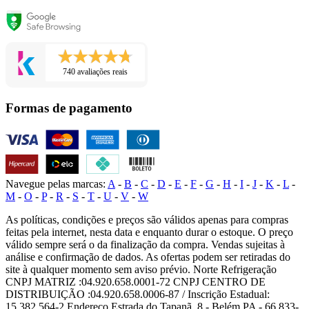
740 avaliações reais
Formas de pagamento
Navegue pelas marcas:
A
-
B
-
C
-
D
-
E
-
F
-
G
-
H
-
I
-
J
-
K
-
L
-
M
-
O
-
P
-
R
-
S
-
T
-
U
-
V
-
W
As políticas, condições e preços são válidos apenas para compras
feitas pela internet, nesta data e enquanto durar o estoque. O preço
válido sempre será o da finalização da compra. Vendas sujeitas à
análise e confirmação de dados. As ofertas podem ser retiradas do
site à qualquer momento sem aviso prévio. Norte Refrigeração
CNPJ MATRIZ :04.920.658.0001-72 CNPJ CENTRO DE
DISTRIBUIÇÃO :04.920.658.0006-87 / Inscrição Estadual:
15.382.564-2 Endereço Estrada do Tapanã, 8 - Belém PA - 66.833-