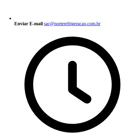
Enviar E-mail
sac@norterefrigeracao.com.br