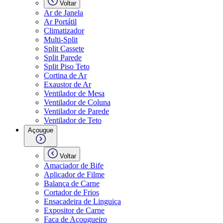
Voltar
Ar de Janela
Ar Portátil
Climatizador
Multi-Split
Split Cassete
Split Parede
Split Piso Teto
Cortina de Ar
Exaustor de Ar
Ventilador de Mesa
Ventilador de Coluna
Ventilador de Parede
Ventilador de Teto
Açougue
Voltar
Amaciador de Bife
Aplicador de Filme
Balança de Carne
Cortador de Frios
Ensacadeira de Linguiça
Expositor de Carne
Faca de Açougueiro