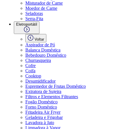
Misturador de Carne
Moedor de Carne
Seladoras
Serra-Fita
Eletroportátil
Voltar
Aspirador de Pó
Balança Doméstica
Bebedouro Doméstico
Churrasqueira
Cofre
Coifa
Cooktop
Desumidificador
Espremedor de Frutas Doméstico
Extratora de Sujeira
Filtros e Elementos Filtrantes
Fogão Doméstico
Forno Doméstico
Fritadeira Air Fryer
Geladeira e Frigobar
Lavadora à Jato
Limpadora à Vapor