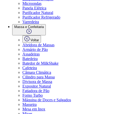
Microondas
Panela Elétrica
Purificador Natural
Purificador Refrigerado
Varredeira
Massa e Confeitaria
Voltar
Abridora de Massas
Armário de Pão
Assadeiras
Batedeira
Batedor de MilkShake
Cafeteira
Câmara Climática
Cilindro para Massa
Divisora de Massa
Expositor Natural
Fatiadora de Pão
Forno Turbo
Máquina de Doces e Salgados
Masseira
Mesa em Inox
Mixer