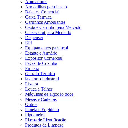
Amoladores
Armadilhas para Inseto
Balança Comercial
Caixa Térmica
Carrinhos Ambulantes
Cesta e Carrinho para Mercado
Check-Out para Mercado
Dispenser
EPI
Equipamentos para açaí
Estante e Armário
Expositor Comercial
Facas de Cozinha
Fruteira
Garrafa Térmica
lavatório Industrial
Lixeira
Louça e Talher
Máquinas de algodão doce
Mesas e Cadeiras
Outros
Panela e Frigideira
Pipoqueira
Placas de Identificação
Produtos de Limpeza