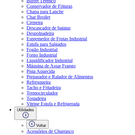
Buffet Térmico
Conservador de Frituras
Chapa para Lanche
Char Broiler
Crepeira
Descascador de batatas
Despolpadeira
Espremedor de Frutas Industrial
Estufa para Salgados
Fogão Industrial
Forno Industrial
Liquidificador Industrial
Máquina de Assar Frango
Pista Aquecida
Preparador e Ralador de Alimentos
Refresqueira
Tacho e Fritadeira
Termocirculador
Tostadeira
Vitrine Estufa e Refrigerada
Utilidades
Voltar
Acessórios de Churrasco