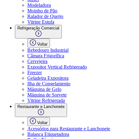
Modeladora
Moinho de Pão
Ralador de Queijo
Vitrine Estufa
Refrigeração Comercial
Voltar
Bebedouro Industrial
Câmara Frigorífica
Cervejeira
Expositor Vertical Refrigerado
Freezer
Geladeira Expositora
Ilha de Congelamento
Máquina de Gelo
Máquina de Sorvete
Vitrine Refrigerada
Restaurante e Lanchonete
Voltar
Acessórios para Restaurante e Lanchonete
Balança Etiquetadora