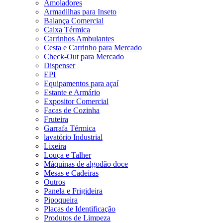
Amoladores
Armadilhas para Inseto
Balança Comercial
Caixa Térmica
Carrinhos Ambulantes
Cesta e Carrinho para Mercado
Check-Out para Mercado
Dispenser
EPI
Equipamentos para açaí
Estante e Armário
Expositor Comercial
Facas de Cozinha
Fruteira
Garrafa Térmica
lavatório Industrial
Lixeira
Louça e Talher
Máquinas de algodão doce
Mesas e Cadeiras
Outros
Panela e Frigideira
Pipoqueira
Placas de Identificação
Produtos de Limpeza