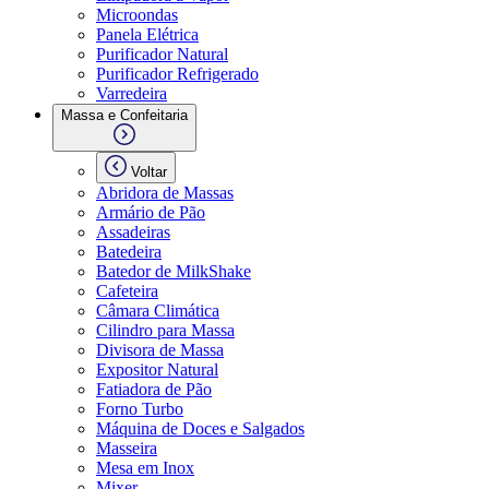
Microondas
Panela Elétrica
Purificador Natural
Purificador Refrigerado
Varredeira
Massa e Confeitaria
Voltar
Abridora de Massas
Armário de Pão
Assadeiras
Batedeira
Batedor de MilkShake
Cafeteira
Câmara Climática
Cilindro para Massa
Divisora de Massa
Expositor Natural
Fatiadora de Pão
Forno Turbo
Máquina de Doces e Salgados
Masseira
Mesa em Inox
Mixer