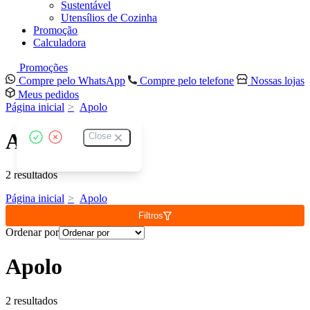
Sustentável
Utensílios de Cozinha
Promoção
Calculadora
Promoções
Compre pelo WhatsApp
Compre pelo telefone
Nossas lojas
Meus pedidos
Página inicial
Apolo
Apolo
Close
2 resultados
Página inicial
Apolo
Filtros
Ordenar por
Apolo
2 resultados