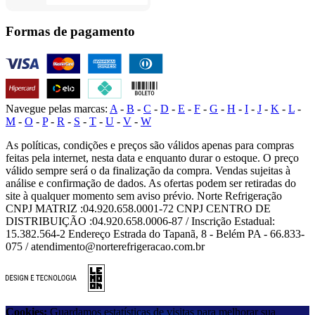
Formas de pagamento
Navegue pelas marcas:
A
-
B
-
C
-
D
-
E
-
F
-
G
-
H
-
I
-
J
-
K
-
L
-
M
-
O
-
P
-
R
-
S
-
T
-
U
-
V
-
W
As políticas, condições e preços são válidos apenas para compras
feitas pela internet, nesta data e enquanto durar o estoque. O preço
válido sempre será o da finalização da compra. Vendas sujeitas à
análise e confirmação de dados. As ofertas podem ser retiradas do
site à qualquer momento sem aviso prévio. Norte Refrigeração
CNPJ MATRIZ :04.920.658.0001-72 CNPJ CENTRO DE
DISTRIBUIÇÃO :04.920.658.0006-87 / Inscrição Estadual:
15.382.564-2 Endereço Estrada do Tapanã, 8 - Belém PA - 66.833-
075 / atendimento@norterefrigeracao.com.br
Cookies:
Guardamos estatísticas de visitas para melhorar sua