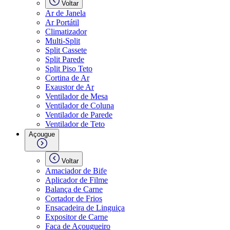
Voltar
Ar de Janela
Ar Portátil
Climatizador
Multi-Split
Split Cassete
Split Parede
Split Piso Teto
Cortina de Ar
Exaustor de Ar
Ventilador de Mesa
Ventilador de Coluna
Ventilador de Parede
Ventilador de Teto
Açougue
Voltar
Amaciador de Bife
Aplicador de Filme
Balança de Carne
Cortador de Frios
Ensacadeira de Linguiça
Expositor de Carne
Faca de Açougueiro