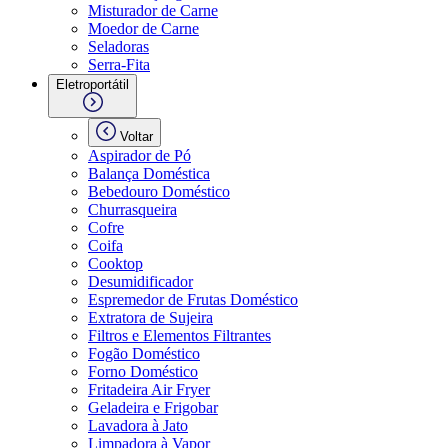
Misturador de Carne
Moedor de Carne
Seladoras
Serra-Fita
Eletroportátil
Voltar
Aspirador de Pó
Balança Doméstica
Bebedouro Doméstico
Churrasqueira
Cofre
Coifa
Cooktop
Desumidificador
Espremedor de Frutas Doméstico
Extratora de Sujeira
Filtros e Elementos Filtrantes
Fogão Doméstico
Forno Doméstico
Fritadeira Air Fryer
Geladeira e Frigobar
Lavadora à Jato
Limpadora à Vapor