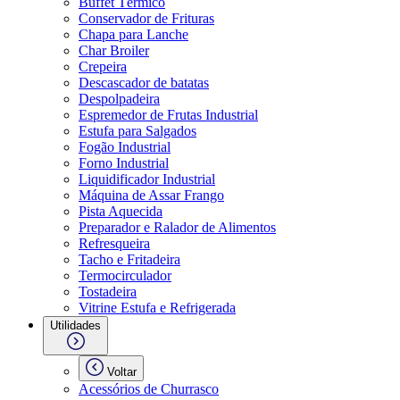
Buffet Térmico
Conservador de Frituras
Chapa para Lanche
Char Broiler
Crepeira
Descascador de batatas
Despolpadeira
Espremedor de Frutas Industrial
Estufa para Salgados
Fogão Industrial
Forno Industrial
Liquidificador Industrial
Máquina de Assar Frango
Pista Aquecida
Preparador e Ralador de Alimentos
Refresqueira
Tacho e Fritadeira
Termocirculador
Tostadeira
Vitrine Estufa e Refrigerada
Utilidades
Voltar
Acessórios de Churrasco