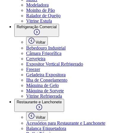
Modeladora
Moinho de Pão
Ralador de Queijo
Vitrine Estufa
Refrigeração Comercial
Voltar
Bebedouro Industrial
Câmara Frigorífica
Cervejeira
Expositor Vertical Refrigerado
Freezer
Geladeira Expositora
Ilha de Congelamento
Máquina de Gelo
Máquina de Sorvete
Vitrine Refrigerada
Restaurante e Lanchonete
Voltar
Acessórios para Restaurante e Lanchonete
Balança Etiquetadora