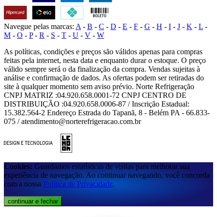
Navegue pelas marcas:
A
-
B
-
C
-
D
-
E
-
F
-
G
-
H
-
I
-
J
-
K
-
L
-
M
-
O
-
P
-
R
-
S
-
T
-
U
-
V
-
W
As políticas, condições e preços são válidos apenas para compras
feitas pela internet, nesta data e enquanto durar o estoque. O preço
válido sempre será o da finalização da compra. Vendas sujeitas à
análise e confirmação de dados. As ofertas podem ser retiradas do
site à qualquer momento sem aviso prévio. Norte Refrigeração
CNPJ MATRIZ :04.920.658.0001-72 CNPJ CENTRO DE
DISTRIBUIÇÃO :04.920.658.0006-87 / Inscrição Estadual:
15.382.564-2 Endereço Estrada do Tapanã, 8 - Belém PA - 66.833-
075 / atendimento@norterefrigeracao.com.br
Cookies:
Guardamos estatísticas de visitas para melhorar sua
experiência de navegação. Ao continuar navegando, você concorda
com a nossa
Política de Privacidade
.
continuar e fechar