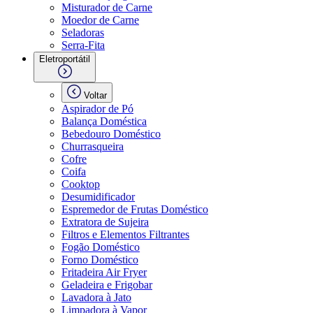
Misturador de Carne
Moedor de Carne
Seladoras
Serra-Fita
Eletroportátil
Voltar
Aspirador de Pó
Balança Doméstica
Bebedouro Doméstico
Churrasqueira
Cofre
Coifa
Cooktop
Desumidificador
Espremedor de Frutas Doméstico
Extratora de Sujeira
Filtros e Elementos Filtrantes
Fogão Doméstico
Forno Doméstico
Fritadeira Air Fryer
Geladeira e Frigobar
Lavadora à Jato
Limpadora à Vapor