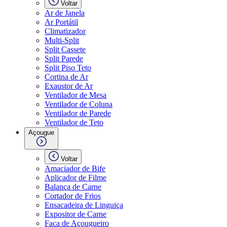
Voltar
Ar de Janela
Ar Portátil
Climatizador
Multi-Split
Split Cassete
Split Parede
Split Piso Teto
Cortina de Ar
Exaustor de Ar
Ventilador de Mesa
Ventilador de Coluna
Ventilador de Parede
Ventilador de Teto
Açougue
Voltar
Amaciador de Bife
Aplicador de Filme
Balança de Carne
Cortador de Frios
Ensacadeira de Linguiça
Expositor de Carne
Faca de Açougueiro