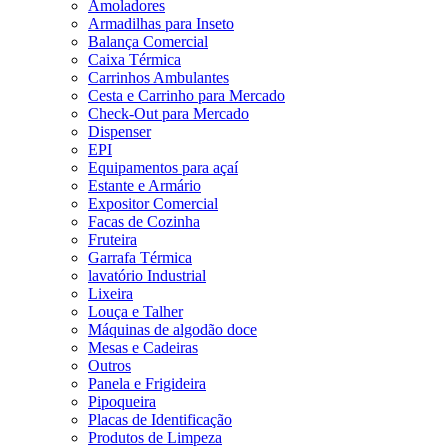
Amoladores
Armadilhas para Inseto
Balança Comercial
Caixa Térmica
Carrinhos Ambulantes
Cesta e Carrinho para Mercado
Check-Out para Mercado
Dispenser
EPI
Equipamentos para açaí
Estante e Armário
Expositor Comercial
Facas de Cozinha
Fruteira
Garrafa Térmica
lavatório Industrial
Lixeira
Louça e Talher
Máquinas de algodão doce
Mesas e Cadeiras
Outros
Panela e Frigideira
Pipoqueira
Placas de Identificação
Produtos de Limpeza