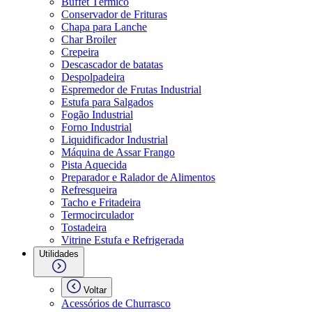
Buffet Térmico
Conservador de Frituras
Chapa para Lanche
Char Broiler
Crepeira
Descascador de batatas
Despolpadeira
Espremedor de Frutas Industrial
Estufa para Salgados
Fogão Industrial
Forno Industrial
Liquidificador Industrial
Máquina de Assar Frango
Pista Aquecida
Preparador e Ralador de Alimentos
Refresqueira
Tacho e Fritadeira
Termocirculador
Tostadeira
Vitrine Estufa e Refrigerada
Utilidades
Voltar
Acessórios de Churrasco