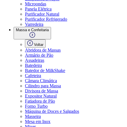
Microondas
Panela Elétrica
Purificador Natural
Purificador Refrigerado
Varredeira
Massa e Confeitaria
Voltar
Abridora de Massas
Armário de Pão
Assadeiras
Batedeira
Batedor de MilkShake
Cafeteira
Câmara Climática
Cilindro para Massa
Divisora de Massa
Expositor Natural
Fatiadora de Pão
Forno Turbo
Máquina de Doces e Salgados
Masseira
Mesa em Inox
Mixer