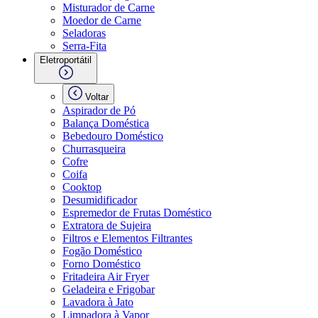
Misturador de Carne
Moedor de Carne
Seladoras
Serra-Fita
Eletroportátil
Voltar
Aspirador de Pó
Balança Doméstica
Bebedouro Doméstico
Churrasqueira
Cofre
Coifa
Cooktop
Desumidificador
Espremedor de Frutas Doméstico
Extratora de Sujeira
Filtros e Elementos Filtrantes
Fogão Doméstico
Forno Doméstico
Fritadeira Air Fryer
Geladeira e Frigobar
Lavadora à Jato
Limpadora à Vapor