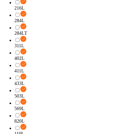
216L
284L
284LT
311L
402L
411L
433L
503L
569L
820L
110L