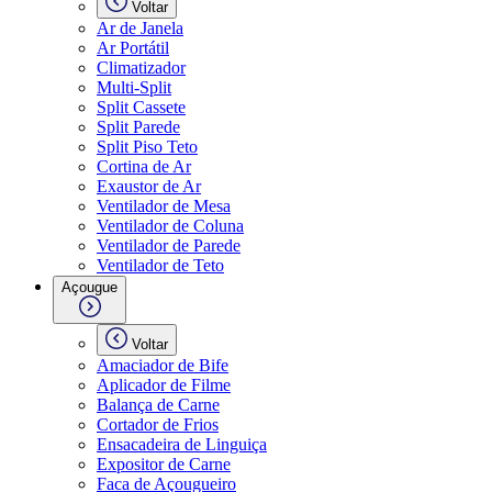
Voltar
Ar de Janela
Ar Portátil
Climatizador
Multi-Split
Split Cassete
Split Parede
Split Piso Teto
Cortina de Ar
Exaustor de Ar
Ventilador de Mesa
Ventilador de Coluna
Ventilador de Parede
Ventilador de Teto
Açougue
Voltar
Amaciador de Bife
Aplicador de Filme
Balança de Carne
Cortador de Frios
Ensacadeira de Linguiça
Expositor de Carne
Faca de Açougueiro