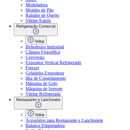
Modeladora
Moinho de Pão
Ralador de Queijo
Vitrine Estufa
Refrigeração Comercial
Voltar
Bebedouro Industrial
Câmara Frigorífica
Cervejeira
Expositor Vertical Refrigerado
Freezer
Geladeira Expositora
Ilha de Congelamento
Máquina de Gelo
Máquina de Sorvete
Vitrine Refrigerada
Restaurante e Lanchonete
Voltar
Acessórios para Restaurante e Lanchonete
Balança Etiquetadora