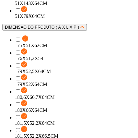
51X143X64CM
51X79X64CM
DIMENSÃO DO PRODUTO ( A X L X P )
175X51X62CM
176X51,2X59
179X52,5X64CM
179X52X64CM
180,6X66,7X64CM
180X66X64CM
181,5X52,2X64CM
181,5X52,2X66,5CM