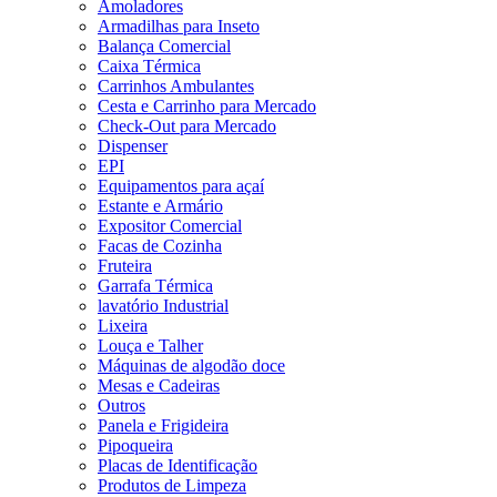
Amoladores
Armadilhas para Inseto
Balança Comercial
Caixa Térmica
Carrinhos Ambulantes
Cesta e Carrinho para Mercado
Check-Out para Mercado
Dispenser
EPI
Equipamentos para açaí
Estante e Armário
Expositor Comercial
Facas de Cozinha
Fruteira
Garrafa Térmica
lavatório Industrial
Lixeira
Louça e Talher
Máquinas de algodão doce
Mesas e Cadeiras
Outros
Panela e Frigideira
Pipoqueira
Placas de Identificação
Produtos de Limpeza