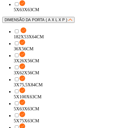
5X63X63CM
DIMENSÃO DA PORTA ( A X L X P )
182X53X64CM
36X56CM
3X26X56CM
3X62X56CM
3X75,5X84CM
5X100X63CM
5X63X63CM
5X75X63CM