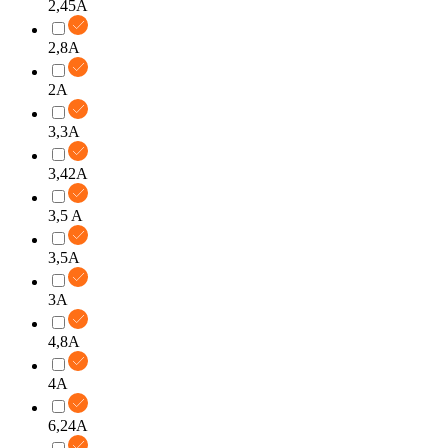
2,45A
2,8A
2A
3,3A
3,42A
3,5 A
3,5A
3A
4,8A
4A
6,24A