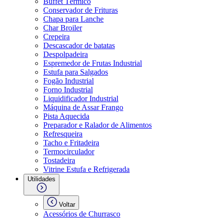
Buffet Térmico
Conservador de Frituras
Chapa para Lanche
Char Broiler
Crepeira
Descascador de batatas
Despolpadeira
Espremedor de Frutas Industrial
Estufa para Salgados
Fogão Industrial
Forno Industrial
Liquidificador Industrial
Máquina de Assar Frango
Pista Aquecida
Preparador e Ralador de Alimentos
Refresqueira
Tacho e Fritadeira
Termocirculador
Tostadeira
Vitrine Estufa e Refrigerada
Utilidades
Voltar
Acessórios de Churrasco