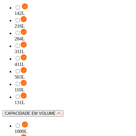
142L
216L
284L
311L
411L
503L
110L
131L
CAPACIDADE EM VOLUME
1000L