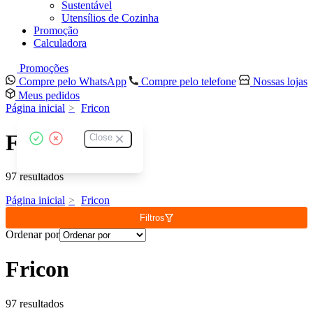
Sustentável
Utensílios de Cozinha
Promoção
Calculadora
Promoções
Compre pelo WhatsApp
Compre pelo telefone
Nossas lojas
Meus pedidos
Página inicial
Fricon
Fricon
Close
97 resultados
Página inicial
Fricon
Filtros
Ordenar por
Fricon
97 resultados