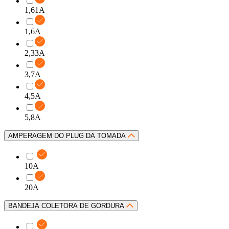
1,61A
1,6A
2,33A
3,7A
4,5A
5,8A
AMPERAGEM DO PLUG DA TOMADA
10A
20A
BANDEJA COLETORA DE GORDURA