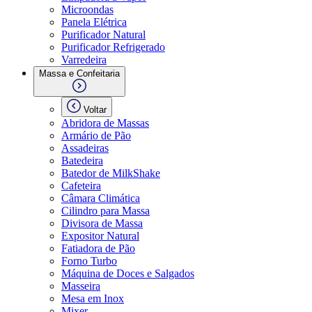
Microondas
Panela Elétrica
Purificador Natural
Purificador Refrigerado
Varredeira
Massa e Confeitaria
Voltar
Abridora de Massas
Armário de Pão
Assadeiras
Batedeira
Batedor de MilkShake
Cafeteira
Câmara Climática
Cilindro para Massa
Divisora de Massa
Expositor Natural
Fatiadora de Pão
Forno Turbo
Máquina de Doces e Salgados
Masseira
Mesa em Inox
Mixer