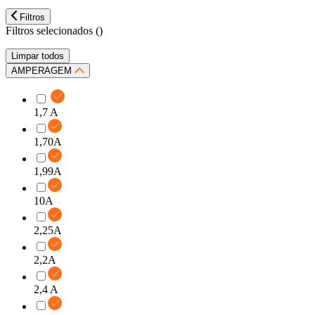
Filtros
Filtros selecionados (
)
Limpar todos
AMPERAGEM
1,7 A
1,70A
1,99A
10A
2,25A
2,2A
2,4 A