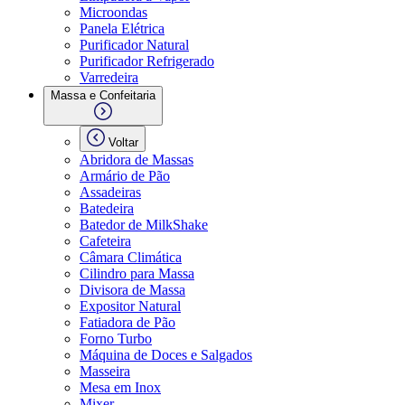
Microondas
Panela Elétrica
Purificador Natural
Purificador Refrigerado
Varredeira
Massa e Confeitaria
Voltar
Abridora de Massas
Armário de Pão
Assadeiras
Batedeira
Batedor de MilkShake
Cafeteira
Câmara Climática
Cilindro para Massa
Divisora de Massa
Expositor Natural
Fatiadora de Pão
Forno Turbo
Máquina de Doces e Salgados
Masseira
Mesa em Inox
Mixer