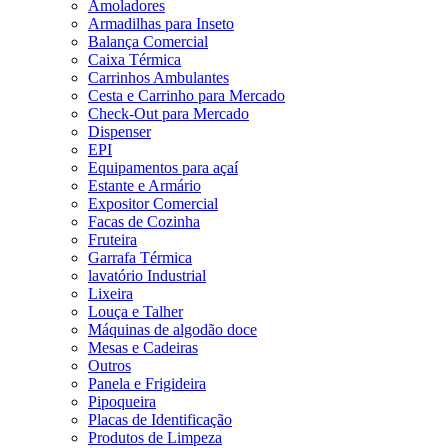
Amoladores
Armadilhas para Inseto
Balança Comercial
Caixa Térmica
Carrinhos Ambulantes
Cesta e Carrinho para Mercado
Check-Out para Mercado
Dispenser
EPI
Equipamentos para açaí
Estante e Armário
Expositor Comercial
Facas de Cozinha
Fruteira
Garrafa Térmica
lavatório Industrial
Lixeira
Louça e Talher
Máquinas de algodão doce
Mesas e Cadeiras
Outros
Panela e Frigideira
Pipoqueira
Placas de Identificação
Produtos de Limpeza