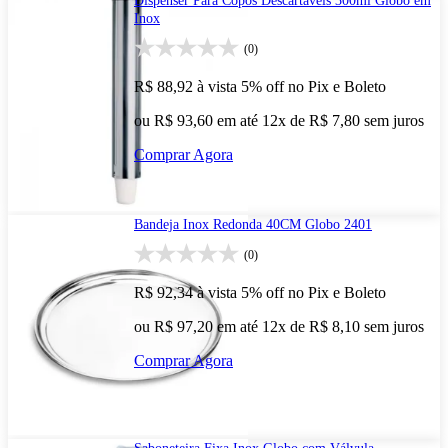
Dispenser Para Copos Descartáveis 300ml Globo em
Inox
(0)
R$ 88,92
à vista
5% off no Pix e Boleto
ou R$ 93,60 em até 12x de R$ 7,80 sem juros
Comprar Agora
Bandeja Inox Redonda 40CM Globo 2401
(0)
R$ 92,34
à vista
5% off no Pix e Boleto
ou R$ 97,20 em até 12x de R$ 8,10 sem juros
Comprar Agora