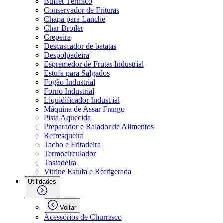
Buffet Térmico
Conservador de Frituras
Chapa para Lanche
Char Broiler
Crepeira
Descascador de batatas
Despolpadeira
Espremedor de Frutas Industrial
Estufa para Salgados
Fogão Industrial
Forno Industrial
Liquidificador Industrial
Máquina de Assar Frango
Pista Aquecida
Preparador e Ralador de Alimentos
Refresqueira
Tacho e Fritadeira
Termocirculador
Tostadeira
Vitrine Estufa e Refrigerada
Utilidades
Voltar
Acessórios de Churrasco