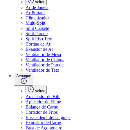
Voltar
Ar de Janela
Ar Portátil
Climatizador
Multi-Split
Split Cassete
Split Parede
Split Piso Teto
Cortina de Ar
Exaustor de Ar
Ventilador de Mesa
Ventilador de Coluna
Ventilador de Parede
Ventilador de Teto
Açougue
Voltar
Amaciador de Bife
Aplicador de Filme
Balança de Carne
Cortador de Frios
Ensacadeira de Linguiça
Expositor de Carne
Faca de Açougueiro