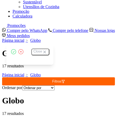
Sustentável
Utensílios de Cozinha
Promoção
Calculadora
Promoções
Compre pelo WhatsApp
Compre pelo telefone
Nossas lojas
Meus pedidos
Página inicial
Globo
Globo
Close
17 resultados
Página inicial
Globo
Filtros
Ordenar por
Globo
17 resultados