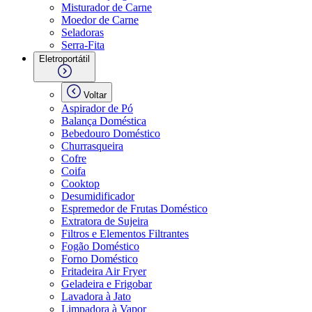
Misturador de Carne
Moedor de Carne
Seladoras
Serra-Fita
Eletroportátil
Voltar
Aspirador de Pó
Balança Doméstica
Bebedouro Doméstico
Churrasqueira
Cofre
Coifa
Cooktop
Desumidificador
Espremedor de Frutas Doméstico
Extratora de Sujeira
Filtros e Elementos Filtrantes
Fogão Doméstico
Forno Doméstico
Fritadeira Air Fryer
Geladeira e Frigobar
Lavadora à Jato
Limpadora à Vapor