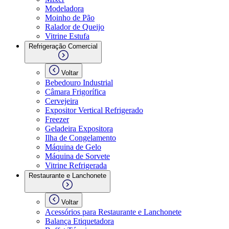
Modeladora
Moinho de Pão
Ralador de Queijo
Vitrine Estufa
Refrigeração Comercial
Voltar
Bebedouro Industrial
Câmara Frigorífica
Cervejeira
Expositor Vertical Refrigerado
Freezer
Geladeira Expositora
Ilha de Congelamento
Máquina de Gelo
Máquina de Sorvete
Vitrine Refrigerada
Restaurante e Lanchonete
Voltar
Acessórios para Restaurante e Lanchonete
Balança Etiquetadora