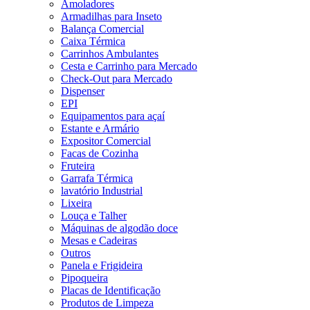
Amoladores
Armadilhas para Inseto
Balança Comercial
Caixa Térmica
Carrinhos Ambulantes
Cesta e Carrinho para Mercado
Check-Out para Mercado
Dispenser
EPI
Equipamentos para açaí
Estante e Armário
Expositor Comercial
Facas de Cozinha
Fruteira
Garrafa Térmica
lavatório Industrial
Lixeira
Louça e Talher
Máquinas de algodão doce
Mesas e Cadeiras
Outros
Panela e Frigideira
Pipoqueira
Placas de Identificação
Produtos de Limpeza