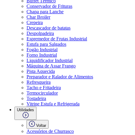
Buffet Térmico
Conservador de Frituras
Chapa para Lanche
Char Broiler
Crepeira
Descascador de batatas
Despolpadeira
Espremedor de Frutas Industrial
Estufa para Salgados
Fogão Industrial
Forno Industrial
Liquidificador Industrial
Máquina de Assar Frango
Pista Aquecida
Preparador e Ralador de Alimentos
Refresqueira
Tacho e Fritadeira
Termocirculador
Tostadeira
Vitrine Estufa e Refrigerada
Utilidades
Voltar
Acessórios de Churrasco