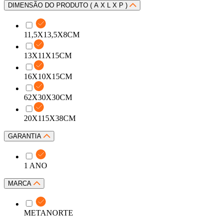
DIMENSÃO DO PRODUTO ( A X L X P )
11,5X13,5X8CM
13X11X15CM
16X10X15CM
62X30X30CM
20X115X38CM
GARANTIA
1 ANO
MARCA
METANORTE