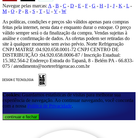
Navegue pelas marcas:
A
-
B
-
C
-
D
-
E
-
F
-
G
-
H
-
I
-
J
-
K
-
L
-
M
-
O
-
P
-
R
-
S
-
T
-
U
-
V
-
W
As políticas, condições e preços são válidos apenas para compras
feitas pela internet, nesta data e enquanto durar o estoque. O preço
válido sempre será o da finalização da compra. Vendas sujeitas à
análise e confirmação de dados. As ofertas podem ser retiradas do
site à qualquer momento sem aviso prévio. Norte Refrigeração
CNPJ MATRIZ :04.920.658.0001-72 CNPJ CENTRO DE
DISTRIBUIÇÃO :04.920.658.0006-87 / Inscrição Estadual:
15.382.564-2 Endereço Estrada do Tapanã, 8 - Belém PA - 66.833-
075 / atendimento@norterefrigeracao.com.br
Cookies:
Guardamos estatísticas de visitas para melhorar sua
experiência de navegação. Ao continuar navegando, você concorda
com a nossa
Política de Privacidade
.
continuar e fechar