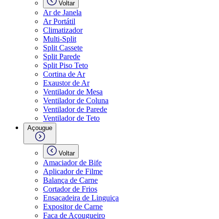
Voltar
Ar de Janela
Ar Portátil
Climatizador
Multi-Split
Split Cassete
Split Parede
Split Piso Teto
Cortina de Ar
Exaustor de Ar
Ventilador de Mesa
Ventilador de Coluna
Ventilador de Parede
Ventilador de Teto
Açougue
Voltar
Amaciador de Bife
Aplicador de Filme
Balança de Carne
Cortador de Frios
Ensacadeira de Linguiça
Expositor de Carne
Faca de Açougueiro