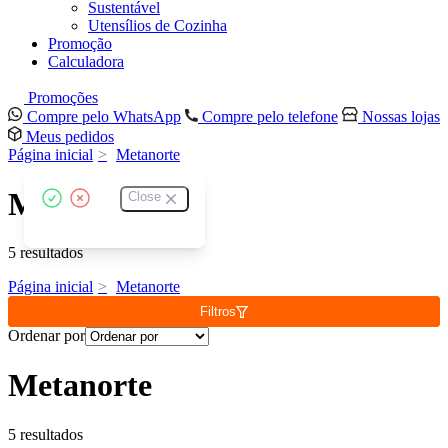
Sustentável
Utensílios de Cozinha
Promoção
Calculadora
Promoções
Compre pelo WhatsApp
Compre pelo telefone
Nossas lojas
Meus pedidos
Página inicial
Metanorte
Metanorte
Close
5 resultados
Página inicial
Metanorte
Filtros
Ordenar por
Metanorte
5 resultados