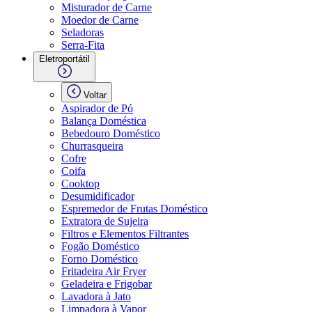
Misturador de Carne
Moedor de Carne
Seladoras
Serra-Fita
Eletroportátil
Voltar
Aspirador de Pó
Balança Doméstica
Bebedouro Doméstico
Churrasqueira
Cofre
Coifa
Cooktop
Desumidificador
Espremedor de Frutas Doméstico
Extratora de Sujeira
Filtros e Elementos Filtrantes
Fogão Doméstico
Forno Doméstico
Fritadeira Air Fryer
Geladeira e Frigobar
Lavadora à Jato
Limpadora à Vapor