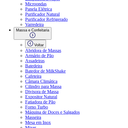
Microondas
Panela Elétrica
Purificador Natural
Purificador Refrigerado
Varredeira
Massa e Confeitaria
Voltar
Abridora de Massas
Armário de Pão
Assadeiras
Batedeira
Batedor de MilkShake
Cafeteira
Câmara Climática
Cilindro para Massa
Divisora de Massa
Expositor Natural
Fatiadora de Pão
Forno Turbo
Máquina de Doces e Salgados
Masseira
Mesa em Inox
Mixer