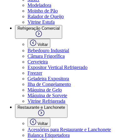
Modeladora
Moinho de Pão
Ralador de Queijo
Vitrine Estufa
Refrigeração Comercial
Voltar
Bebedouro Industrial
Câmara Frigorífica
Cervejeira
Expositor Vertical Refrigerado
Freezer
Geladeira Expositora
Ilha de Congelamento
Máquina de Gelo
Máquina de Sorvete
Vitrine Refrigerada
Restaurante e Lanchonete
Voltar
Acessórios para Restaurante e Lanchonete
Balança Etiquetadora