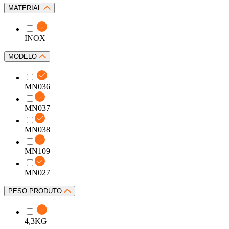
MATERIAL
INOX
MODELO
MN036
MN037
MN038
MN109
MN027
PESO PRODUTO
4,3KG