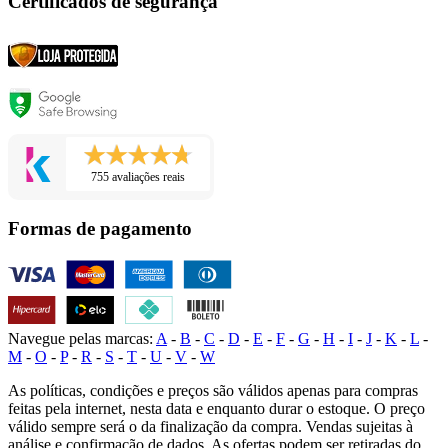
Certificados de segurança
755 avaliações reais
Formas de pagamento
Navegue pelas marcas:
A
-
B
-
C
-
D
-
E
-
F
-
G
-
H
-
I
-
J
-
K
-
L
-
M
-
O
-
P
-
R
-
S
-
T
-
U
-
V
-
W
As políticas, condições e preços são válidos apenas para compras
feitas pela internet, nesta data e enquanto durar o estoque. O preço
válido sempre será o da finalização da compra. Vendas sujeitas à
análise e confirmação de dados. As ofertas podem ser retiradas do