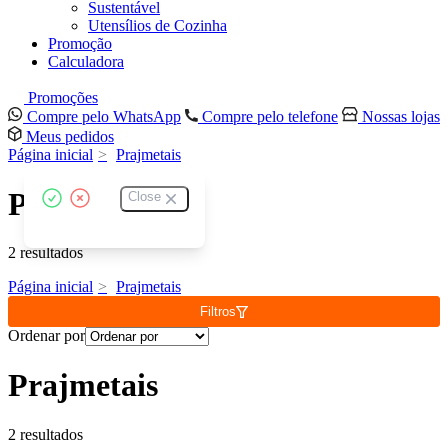
Sustentável
Utensílios de Cozinha
Promoção
Calculadora
Promoções
Compre pelo WhatsApp
Compre pelo telefone
Nossas lojas
Meus pedidos
Página inicial
Prajmetais
Prajmetais
Close
2 resultados
Página inicial
Prajmetais
Filtros
Ordenar por
Prajmetais
2 resultados