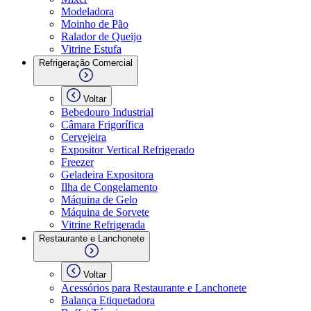
Modeladora
Moinho de Pão
Ralador de Queijo
Vitrine Estufa
Refrigeração Comercial
Voltar
Bebedouro Industrial
Câmara Frigorífica
Cervejeira
Expositor Vertical Refrigerado
Freezer
Geladeira Expositora
Ilha de Congelamento
Máquina de Gelo
Máquina de Sorvete
Vitrine Refrigerada
Restaurante e Lanchonete
Voltar
Acessórios para Restaurante e Lanchonete
Balança Etiquetadora