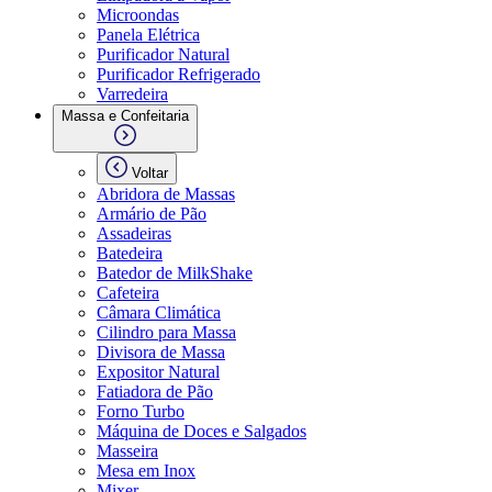
Microondas
Panela Elétrica
Purificador Natural
Purificador Refrigerado
Varredeira
Massa e Confeitaria
Voltar
Abridora de Massas
Armário de Pão
Assadeiras
Batedeira
Batedor de MilkShake
Cafeteira
Câmara Climática
Cilindro para Massa
Divisora de Massa
Expositor Natural
Fatiadora de Pão
Forno Turbo
Máquina de Doces e Salgados
Masseira
Mesa em Inox
Mixer