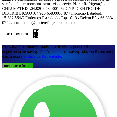
site à qualquer momento sem aviso prévio. Norte Refrigeração
CNPJ MATRIZ :04.920.658.0001-72 CNPJ CENTRO DE
DISTRIBUIÇÃO :04.920.658.0006-87 / Inscrição Estadual:
15.382.564-2 Endereço Estrada do Tapanã, 8 - Belém PA - 66.833-
075 / atendimento@norterefrigeracao.com.br
Cookies:
Guardamos estatísticas de visitas para melhorar sua
experiência de navegação. Ao continuar navegando, você concorda
com a nossa
Política de Privacidade
.
continuar e fechar