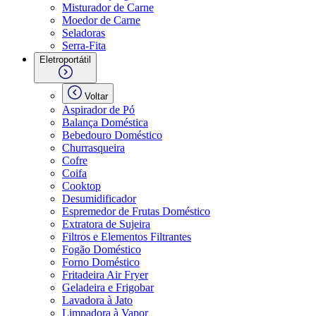
Misturador de Carne
Moedor de Carne
Seladoras
Serra-Fita
Eletroportátil
Voltar
Aspirador de Pó
Balança Doméstica
Bebedouro Doméstico
Churrasqueira
Cofre
Coifa
Cooktop
Desumidificador
Espremedor de Frutas Doméstico
Extratora de Sujeira
Filtros e Elementos Filtrantes
Fogão Doméstico
Forno Doméstico
Fritadeira Air Fryer
Geladeira e Frigobar
Lavadora à Jato
Limpadora à Vapor