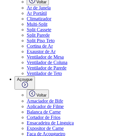
Voltar
Ar de Janela
Ar Portátil
Climatizador
Multi-Split
Split Cassete
Split Parede
Split Piso Teto
Cortina de Ar
Exaustor de Ar
Ventilador de Mesa
Ventilador de Coluna
Ventilador de Parede
Ventilador de Teto
Açougue
Voltar
Amaciador de Bife
Aplicador de Filme
Balança de Carne
Cortador de Frios
Ensacadeira de Linguiça
Expositor de Carne
Faca de Açougueiro