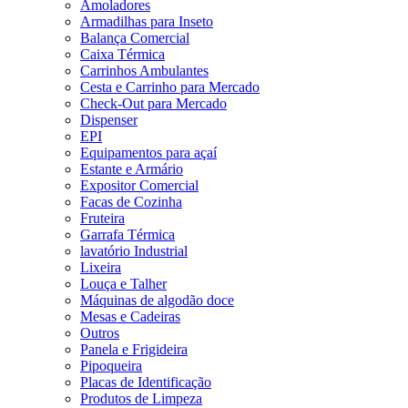
Amoladores
Armadilhas para Inseto
Balança Comercial
Caixa Térmica
Carrinhos Ambulantes
Cesta e Carrinho para Mercado
Check-Out para Mercado
Dispenser
EPI
Equipamentos para açaí
Estante e Armário
Expositor Comercial
Facas de Cozinha
Fruteira
Garrafa Térmica
lavatório Industrial
Lixeira
Louça e Talher
Máquinas de algodão doce
Mesas e Cadeiras
Outros
Panela e Frigideira
Pipoqueira
Placas de Identificação
Produtos de Limpeza