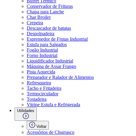
Buffet Térmico
Conservador de Frituras
Chapa para Lanche
Char Broiler
Crepeira
Descascador de batatas
Despolpadeira
Espremedor de Frutas Industrial
Estufa para Salgados
Fogão Industrial
Forno Industrial
Liquidificador Industrial
Máquina de Assar Frango
Pista Aquecida
Preparador e Ralador de Alimentos
Refresqueira
Tacho e Fritadeira
Termocirculador
Tostadeira
Vitrine Estufa e Refrigerada
Utilidades
Voltar
Acessórios de Churrasco