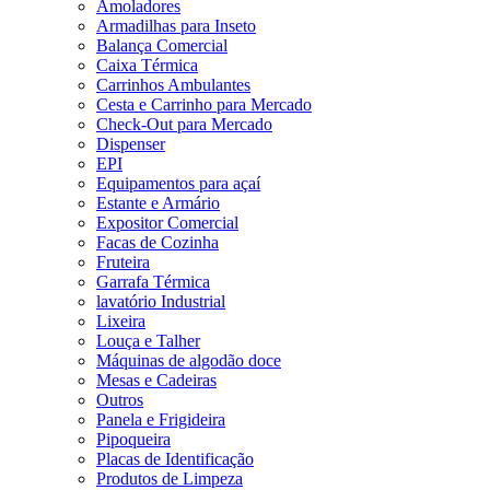
Amoladores
Armadilhas para Inseto
Balança Comercial
Caixa Térmica
Carrinhos Ambulantes
Cesta e Carrinho para Mercado
Check-Out para Mercado
Dispenser
EPI
Equipamentos para açaí
Estante e Armário
Expositor Comercial
Facas de Cozinha
Fruteira
Garrafa Térmica
lavatório Industrial
Lixeira
Louça e Talher
Máquinas de algodão doce
Mesas e Cadeiras
Outros
Panela e Frigideira
Pipoqueira
Placas de Identificação
Produtos de Limpeza