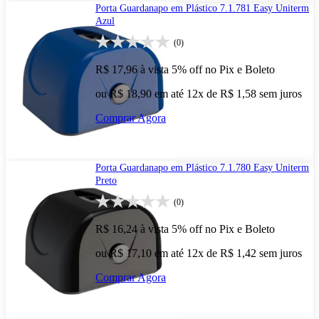
Porta Guardanapo em Plástico 7.1.781 Easy Uniterm
Azul
(0)
R$ 17,96
à vista
5% off no Pix e Boleto
ou R$ 18,90 em até 12x de R$ 1,58 sem juros
Comprar Agora
Porta Guardanapo em Plástico 7.1.780 Easy Uniterm
Preto
(0)
R$ 16,24
à vista
5% off no Pix e Boleto
ou R$ 17,10 em até 12x de R$ 1,42 sem juros
Comprar Agora