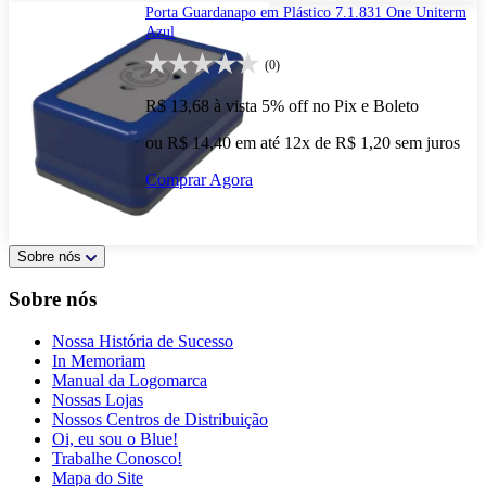
Porta Guardanapo em Plástico 7.1.831 One Uniterm
Azul
(0)
R$ 13,68
à vista
5% off no Pix e Boleto
ou R$ 14,40 em até 12x de R$ 1,20 sem juros
Comprar Agora
Sobre nós
Sobre nós
Nossa História de Sucesso
In Memoriam
Manual da Logomarca
Nossas Lojas
Nossos Centros de Distribuição
Oi, eu sou o Blue!
Trabalhe Conosco!
Mapa do Site