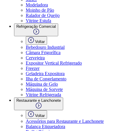
Modeladora
Moinho de Pão
Ralador de Queijo
Vitrine Estufa
Refrigeração Comercial
Voltar
Bebedouro Industrial
Câmara Frigorífica
Cervejeira
Expositor Vertical Refrigerado
Freezer
Geladeira Expositora
Ilha de Congelamento
Máquina de Gelo
Máquina de Sorvete
Vitrine Refrigerada
Restaurante e Lanchonete
Voltar
Acessórios para Restaurante e Lanchonete
Balança Etiquetadora