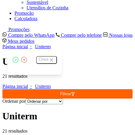
Sustentável
Utensílios de Cozinha
Promoção
Calculadora
Promoções
Compre pelo WhatsApp
Compre pelo telefone
Nossas lojas
Meus pedidos
Página inicial
Uniterm
Uniterm
Close
21 resultados
Página inicial
Uniterm
Filtros
Ordenar por
Uniterm
21 resultados