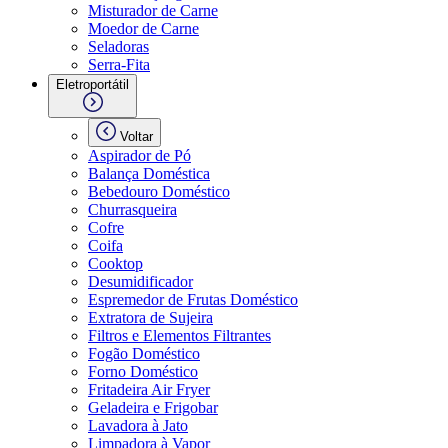
Misturador de Carne
Moedor de Carne
Seladoras
Serra-Fita
Eletroportátil
Voltar
Aspirador de Pó
Balança Doméstica
Bebedouro Doméstico
Churrasqueira
Cofre
Coifa
Cooktop
Desumidificador
Espremedor de Frutas Doméstico
Extratora de Sujeira
Filtros e Elementos Filtrantes
Fogão Doméstico
Forno Doméstico
Fritadeira Air Fryer
Geladeira e Frigobar
Lavadora à Jato
Limpadora à Vapor