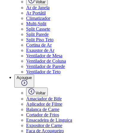
Voltar
Ar de Janela
Ar Portátil
Climatizador
Multi-Split
Split Cassete
Split Parede
Split Piso Teto
Cortina de Ar
Exaustor de Ar
Ventilador de Mesa
Ventilador de Coluna
Ventilador de Parede
Ventilador de Teto
Açougue
Voltar
Amaciador de Bife
Aplicador de Filme
Balança de Carne
Cortador de Frios
Ensacadeira de Linguiça
Expositor de Carne
Faca de Açougueiro