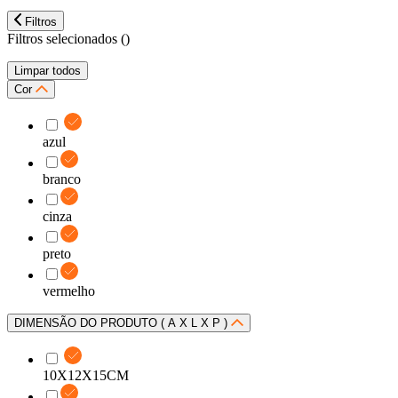
Filtros
Filtros selecionados (
)
Limpar todos
Cor
azul
branco
cinza
preto
vermelho
DIMENSÃO DO PRODUTO ( A X L X P )
10X12X15CM