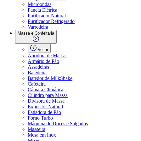
Microondas
Panela Elétrica
Purificador Natural
Purificador Refrigerado
Varredeira
Massa e Confeitaria
Voltar
Abridora de Massas
Armário de Pão
Assadeiras
Batedeira
Batedor de MilkShake
Cafeteira
Câmara Climática
Cilindro para Massa
Divisora de Massa
Expositor Natural
Fatiadora de Pão
Forno Turbo
Máquina de Doces e Salgados
Masseira
Mesa em Inox
Mixer