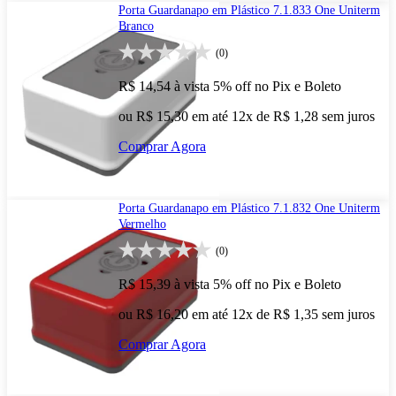
Porta Guardanapo em Plástico 7.1.833 One Uniterm
Branco
(0)
R$ 14,54
à vista
5% off no Pix e Boleto
ou R$ 15,30 em até 12x de R$ 1,28 sem juros
Comprar Agora
Porta Guardanapo em Plástico 7.1.832 One Uniterm
Vermelho
(0)
R$ 15,39
à vista
5% off no Pix e Boleto
ou R$ 16,20 em até 12x de R$ 1,35 sem juros
Comprar Agora