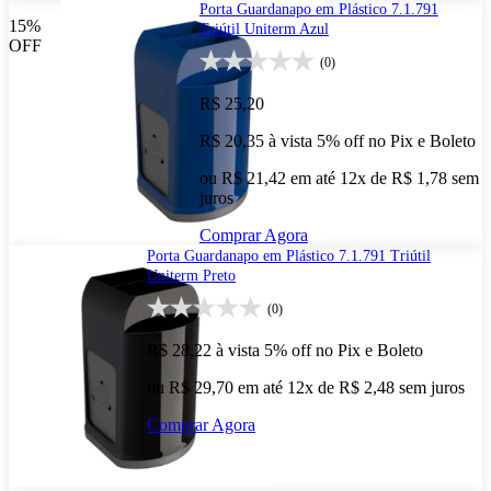
Porta Guardanapo em Plástico 7.1.791
15%
Triútil Uniterm Azul
OFF
(0)
R$ 25,20
R$ 20,35
à vista
5% off no Pix e Boleto
ou R$ 21,42 em até 12x de R$ 1,78 sem
juros
Comprar Agora
Porta Guardanapo em Plástico 7.1.791 Triútil
Uniterm Preto
(0)
R$ 28,22
à vista
5% off no Pix e Boleto
ou R$ 29,70 em até 12x de R$ 2,48 sem juros
Comprar Agora