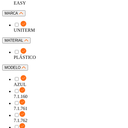
EASY
MARCA
UNITERM
MATERIAL
PLÁSTICO
MODELO
AZUL
7.1.160
7.1.761
7.1.762