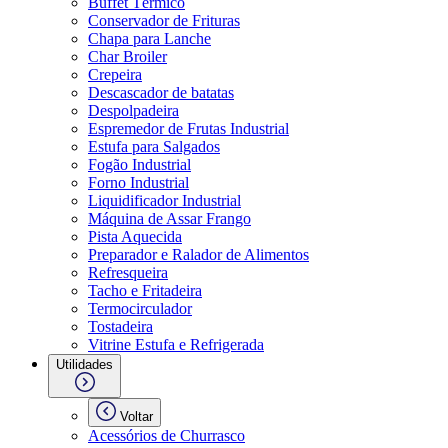
Buffet Térmico
Conservador de Frituras
Chapa para Lanche
Char Broiler
Crepeira
Descascador de batatas
Despolpadeira
Espremedor de Frutas Industrial
Estufa para Salgados
Fogão Industrial
Forno Industrial
Liquidificador Industrial
Máquina de Assar Frango
Pista Aquecida
Preparador e Ralador de Alimentos
Refresqueira
Tacho e Fritadeira
Termocirculador
Tostadeira
Vitrine Estufa e Refrigerada
Utilidades
Voltar
Acessórios de Churrasco