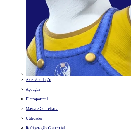
Ar e Ventilação
Açougue
Eletroportátil
Massa e Confeitaria
Utilidades
Refrigeração Comercial