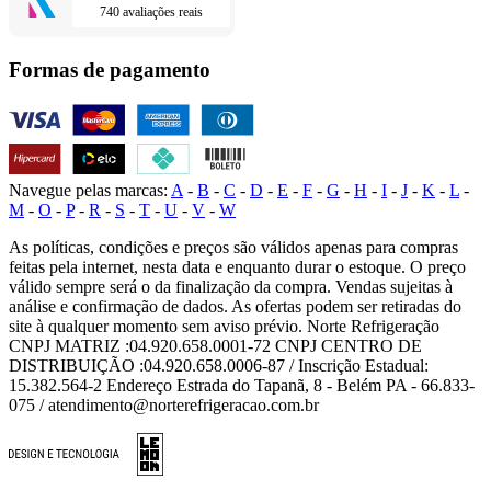
740 avaliações reais
Formas de pagamento
Navegue pelas marcas:
A
-
B
-
C
-
D
-
E
-
F
-
G
-
H
-
I
-
J
-
K
-
L
-
M
-
O
-
P
-
R
-
S
-
T
-
U
-
V
-
W
As políticas, condições e preços são válidos apenas para compras
feitas pela internet, nesta data e enquanto durar o estoque. O preço
válido sempre será o da finalização da compra. Vendas sujeitas à
análise e confirmação de dados. As ofertas podem ser retiradas do
site à qualquer momento sem aviso prévio. Norte Refrigeração
CNPJ MATRIZ :04.920.658.0001-72 CNPJ CENTRO DE
DISTRIBUIÇÃO :04.920.658.0006-87 / Inscrição Estadual:
15.382.564-2 Endereço Estrada do Tapanã, 8 - Belém PA - 66.833-
075 / atendimento@norterefrigeracao.com.br