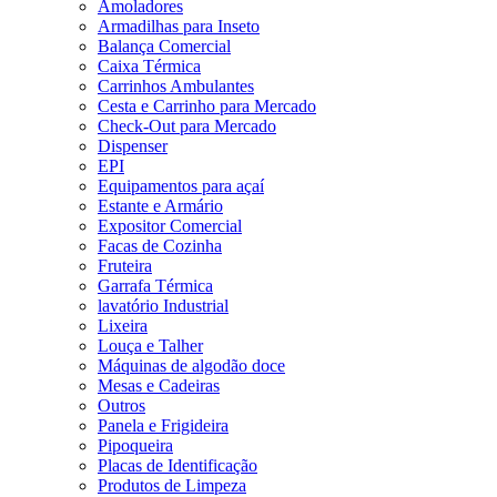
Amoladores
Armadilhas para Inseto
Balança Comercial
Caixa Térmica
Carrinhos Ambulantes
Cesta e Carrinho para Mercado
Check-Out para Mercado
Dispenser
EPI
Equipamentos para açaí
Estante e Armário
Expositor Comercial
Facas de Cozinha
Fruteira
Garrafa Térmica
lavatório Industrial
Lixeira
Louça e Talher
Máquinas de algodão doce
Mesas e Cadeiras
Outros
Panela e Frigideira
Pipoqueira
Placas de Identificação
Produtos de Limpeza