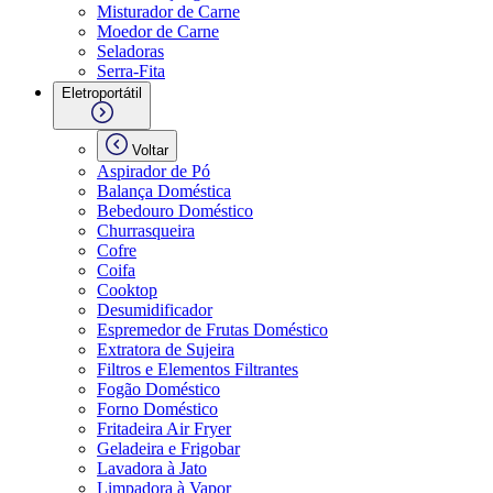
Misturador de Carne
Moedor de Carne
Seladoras
Serra-Fita
Eletroportátil
Voltar
Aspirador de Pó
Balança Doméstica
Bebedouro Doméstico
Churrasqueira
Cofre
Coifa
Cooktop
Desumidificador
Espremedor de Frutas Doméstico
Extratora de Sujeira
Filtros e Elementos Filtrantes
Fogão Doméstico
Forno Doméstico
Fritadeira Air Fryer
Geladeira e Frigobar
Lavadora à Jato
Limpadora à Vapor