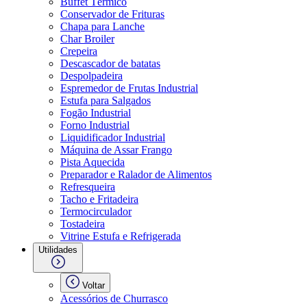
Buffet Térmico
Conservador de Frituras
Chapa para Lanche
Char Broiler
Crepeira
Descascador de batatas
Despolpadeira
Espremedor de Frutas Industrial
Estufa para Salgados
Fogão Industrial
Forno Industrial
Liquidificador Industrial
Máquina de Assar Frango
Pista Aquecida
Preparador e Ralador de Alimentos
Refresqueira
Tacho e Fritadeira
Termocirculador
Tostadeira
Vitrine Estufa e Refrigerada
Utilidades
Voltar
Acessórios de Churrasco