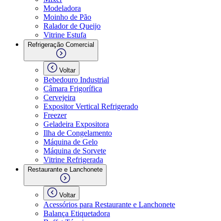
Modeladora
Moinho de Pão
Ralador de Queijo
Vitrine Estufa
Refrigeração Comercial
Voltar
Bebedouro Industrial
Câmara Frigorífica
Cervejeira
Expositor Vertical Refrigerado
Freezer
Geladeira Expositora
Ilha de Congelamento
Máquina de Gelo
Máquina de Sorvete
Vitrine Refrigerada
Restaurante e Lanchonete
Voltar
Acessórios para Restaurante e Lanchonete
Balança Etiquetadora