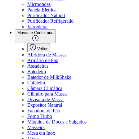
Microondas
Panela Elétrica
Purificador Natural
Purificador Refrigerado
Varredeira
Massa e Confeitaria
Voltar
Abridora de Massas
Armário de Pão
Assadeiras
Batedeira
Batedor de MilkShake
Cafeteira
Câmara Climática
Cilindro para Massa
Divisora de Massa
Expositor Natural
Fatiadora de Pão
Forno Turbo
Máquina de Doces e Salgados
Masseira
Mesa em Inox
Mixer