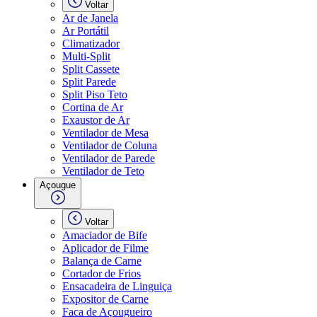
Voltar
Ar de Janela
Ar Portátil
Climatizador
Multi-Split
Split Cassete
Split Parede
Split Piso Teto
Cortina de Ar
Exaustor de Ar
Ventilador de Mesa
Ventilador de Coluna
Ventilador de Parede
Ventilador de Teto
Açougue
Voltar
Amaciador de Bife
Aplicador de Filme
Balança de Carne
Cortador de Frios
Ensacadeira de Linguiça
Expositor de Carne
Faca de Açougueiro