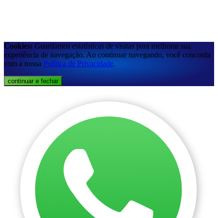
Cookies:
Guardamos estatísticas de visitas para melhorar sua
experiência de navegação. Ao continuar navegando, você concorda
com a nossa
Política de Privacidade
.
continuar e fechar