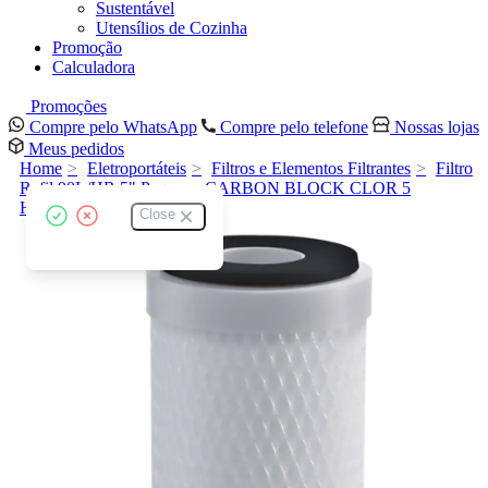
Sustentável
Utensílios de Cozinha
Promoção
Calculadora
Promoções
Compre pelo WhatsApp
Compre pelo telefone
Nossas lojas
Meus pedidos
Home
Eletroportáteis
Filtros e Elementos Filtrantes
Filtro
Refil 90L/HR 5" Pequeno CARBON BLOCK CLOR 5
Hidrofiltros 5 Micras
Close