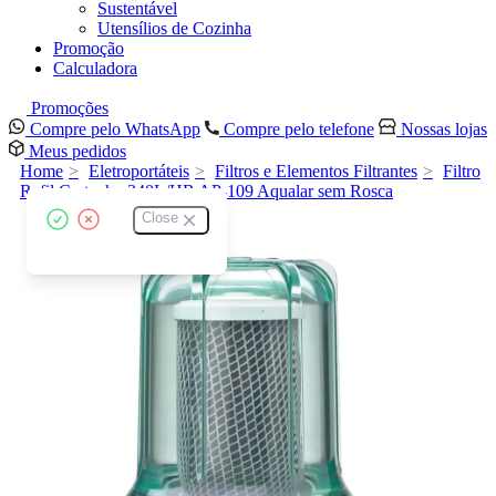
Sustentável
Utensílios de Cozinha
Promoção
Calculadora
Promoções
Compre pelo WhatsApp
Compre pelo telefone
Nossas lojas
Meus pedidos
Home
Eletroportáteis
Filtros e Elementos Filtrantes
Filtro
Refil Cartucho 340L/HR AP-109 Aqualar sem Rosca
Close