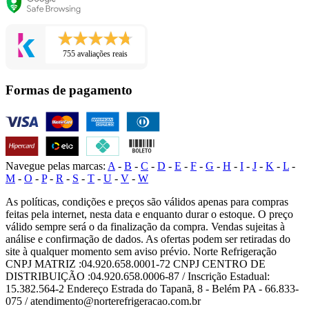
755 avaliações reais
Formas de pagamento
Navegue pelas marcas:
A
-
B
-
C
-
D
-
E
-
F
-
G
-
H
-
I
-
J
-
K
-
L
-
M
-
O
-
P
-
R
-
S
-
T
-
U
-
V
-
W
As políticas, condições e preços são válidos apenas para compras
feitas pela internet, nesta data e enquanto durar o estoque. O preço
válido sempre será o da finalização da compra. Vendas sujeitas à
análise e confirmação de dados. As ofertas podem ser retiradas do
site à qualquer momento sem aviso prévio. Norte Refrigeração
CNPJ MATRIZ :04.920.658.0001-72 CNPJ CENTRO DE
DISTRIBUIÇÃO :04.920.658.0006-87 / Inscrição Estadual:
15.382.564-2 Endereço Estrada do Tapanã, 8 - Belém PA - 66.833-
075 / atendimento@norterefrigeracao.com.br