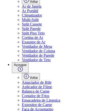
Voltar
Ar de Janela
Ar Portátil
Climatizador
Multi-Split
Split Cassete
Split Parede
Split Piso Teto
Cortina de Ar
Exaustor de Ar
Ventilador de Mesa
Ventilador de Coluna
Ventilador de Parede
Ventilador de Teto
Açougue
Voltar
Amaciador de Bife
Aplicador de Filme
Balança de Carne
Cortador de Frios
Ensacadeira de Linguiça
Expositor de Carne
Faca de Açougueiro