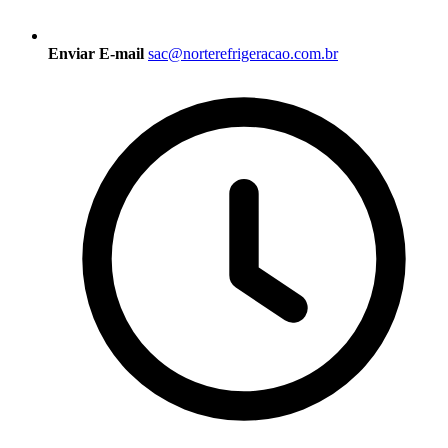
Enviar E-mail
sac@norterefrigeracao.com.br