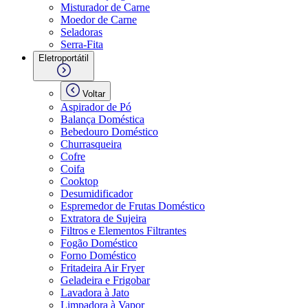
Misturador de Carne
Moedor de Carne
Seladoras
Serra-Fita
Eletroportátil
Voltar
Aspirador de Pó
Balança Doméstica
Bebedouro Doméstico
Churrasqueira
Cofre
Coifa
Cooktop
Desumidificador
Espremedor de Frutas Doméstico
Extratora de Sujeira
Filtros e Elementos Filtrantes
Fogão Doméstico
Forno Doméstico
Fritadeira Air Fryer
Geladeira e Frigobar
Lavadora à Jato
Limpadora à Vapor