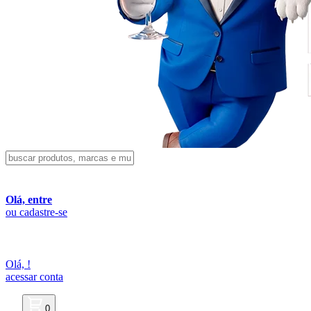
Olá, entre
ou cadastre-se
Olá,
!
acessar conta
0