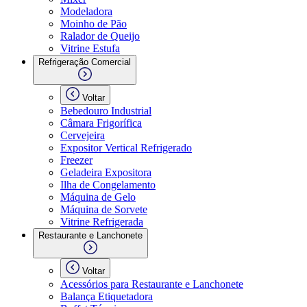
Modeladora
Moinho de Pão
Ralador de Queijo
Vitrine Estufa
Refrigeração Comercial
Voltar
Bebedouro Industrial
Câmara Frigorífica
Cervejeira
Expositor Vertical Refrigerado
Freezer
Geladeira Expositora
Ilha de Congelamento
Máquina de Gelo
Máquina de Sorvete
Vitrine Refrigerada
Restaurante e Lanchonete
Voltar
Acessórios para Restaurante e Lanchonete
Balança Etiquetadora