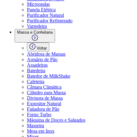
Microondas
Panela Elétrica
Purificador Natural
Purificador Refrigerado
Varredeira
Massa e Confeitaria
Voltar
Abridora de Massas
Armário de Pão
Assadeiras
Batedeira
Batedor de MilkShake
Cafeteira
Câmara Climática
Cilindro para Massa
Divisora de Massa
Expositor Natural
Fatiadora de Pão
Forno Turbo
Máquina de Doces e Salgados
Masseira
Mesa em Inox
Mixer