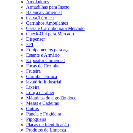
Amoladores
Armadilhas para Inseto
Balança Comercial
Caixa Térmica
Carrinhos Ambulantes
Cesta e Carrinho para Mercado
Check-Out para Mercado
Dispenser
EPI
Equipamentos para açaí
Estante e Armário
Expositor Comercial
Facas de Cozinha
Fruteira
Garrafa Térmica
lavatório Industrial
Lixeira
Louça e Talher
Máquinas de algodão doce
Mesas e Cadeiras
Outros
Panela e Frigideira
Pipoqueira
Placas de Identificação
Produtos de Limpeza