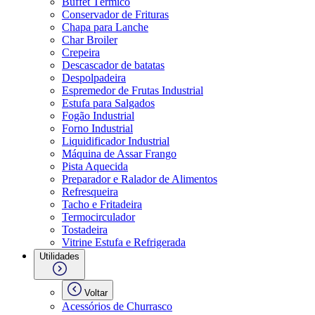
Buffet Térmico
Conservador de Frituras
Chapa para Lanche
Char Broiler
Crepeira
Descascador de batatas
Despolpadeira
Espremedor de Frutas Industrial
Estufa para Salgados
Fogão Industrial
Forno Industrial
Liquidificador Industrial
Máquina de Assar Frango
Pista Aquecida
Preparador e Ralador de Alimentos
Refresqueira
Tacho e Fritadeira
Termocirculador
Tostadeira
Vitrine Estufa e Refrigerada
Utilidades
Voltar
Acessórios de Churrasco