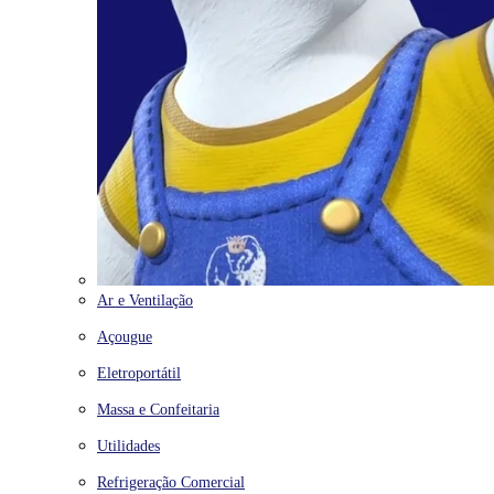
Ar e Ventilação
Açougue
Eletroportátil
Massa e Confeitaria
Utilidades
Refrigeração Comercial