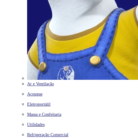
Ar e Ventilação
Açougue
Eletroportátil
Massa e Confeitaria
Utilidades
Refrigeração Comercial