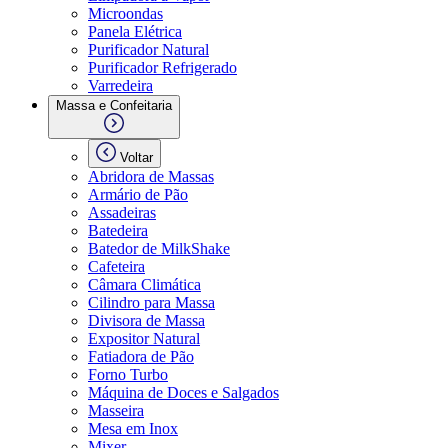
Microondas
Panela Elétrica
Purificador Natural
Purificador Refrigerado
Varredeira
Massa e Confeitaria
Voltar
Abridora de Massas
Armário de Pão
Assadeiras
Batedeira
Batedor de MilkShake
Cafeteira
Câmara Climática
Cilindro para Massa
Divisora de Massa
Expositor Natural
Fatiadora de Pão
Forno Turbo
Máquina de Doces e Salgados
Masseira
Mesa em Inox
Mixer