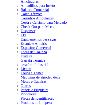
Amoladores
Armadilhas para Inseto
Balança Comercial
Caixa Térmica
Carrinhos Ambulantes
Cesta e Carrinho para Mercado
Check-Out para Mercado
Dispenser
EPI
Equipamentos para açaí
Estante e Armário
Expositor Comercial
Facas de Cozinha
Fruteira
Garrafa Térmica
lavatório Industrial
Lixeira
Louça e Talher
Máquinas de algodão doce
Mesas e Cadeiras
Outros
Panela e Frigideira
Pipoqueira
Placas de Identificação
Produtos de Limpeza