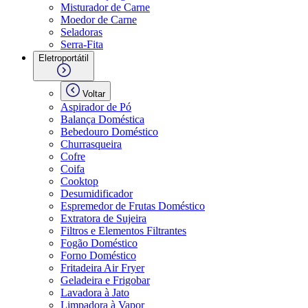
Misturador de Carne
Moedor de Carne
Seladoras
Serra-Fita
Eletroportátil
Voltar
Aspirador de Pó
Balança Doméstica
Bebedouro Doméstico
Churrasqueira
Cofre
Coifa
Cooktop
Desumidificador
Espremedor de Frutas Doméstico
Extratora de Sujeira
Filtros e Elementos Filtrantes
Fogão Doméstico
Forno Doméstico
Fritadeira Air Fryer
Geladeira e Frigobar
Lavadora à Jato
Limpadora à Vapor