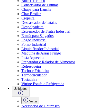
Buffet Térmico
Conservador de Frituras
Chapa para Lanche
Char Broiler
Crepeira
Descascador de batatas
Despolpadeira
Espremedor de Frutas Industrial
Estufa para Salgados
Fogão Industrial
Forno Industrial
Liquidificador Industrial
Máquina de Assar Frango
Pista Aquecida
Preparador e Ralador de Alimentos
Refresqueira
Tacho e Fritadeira
Termocirculador
Tostadeira
Vitrine Estufa e Refrigerada
Utilidades
Voltar
Acessórios de Churrasco