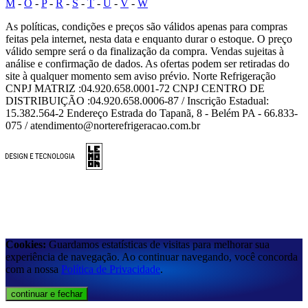
M
-
O
-
P
-
R
-
S
-
T
-
U
-
V
-
W
As políticas, condições e preços são válidos apenas para compras
feitas pela internet, nesta data e enquanto durar o estoque. O preço
válido sempre será o da finalização da compra. Vendas sujeitas à
análise e confirmação de dados. As ofertas podem ser retiradas do
site à qualquer momento sem aviso prévio. Norte Refrigeração
CNPJ MATRIZ :04.920.658.0001-72 CNPJ CENTRO DE
DISTRIBUIÇÃO :04.920.658.0006-87 / Inscrição Estadual:
15.382.564-2 Endereço Estrada do Tapanã, 8 - Belém PA - 66.833-
075 / atendimento@norterefrigeracao.com.br
Cookies:
Guardamos estatísticas de visitas para melhorar sua
experiência de navegação. Ao continuar navegando, você concorda
com a nossa
Política de Privacidade
.
continuar e fechar