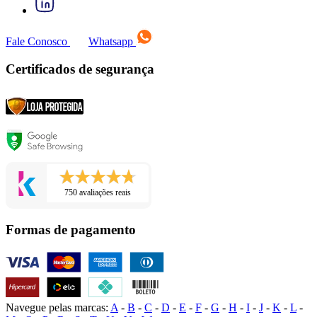
Fale Conosco
Whatsapp
Certificados de segurança
750 avaliações reais
Formas de pagamento
Navegue pelas marcas:
A
-
B
-
C
-
D
-
E
-
F
-
G
-
H
-
I
-
J
-
K
-
L
-