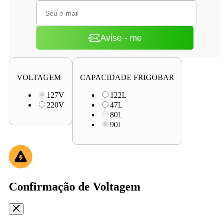
Avise - me
VOLTAGEM
CAPACIDADE FRIGOBAR
127V
122L
220V
47L
80L
90L
Confirmação de Voltagem