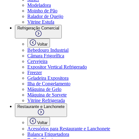
Modeladora
Moinho de Pão
Ralador de Queijo
Vitrine Estufa
Refrigeração Comercial
Voltar
Bebedouro Industrial
Câmara Frigorífica
Cervejeira
Expositor Vertical Refrigerado
Freezer
Geladeira Expositora
Ilha de Congelamento
Máquina de Gelo
Máquina de Sorvete
Vitrine Refrigerada
Restaurante e Lanchonete
Voltar
Acessórios para Restaurante e Lanchonete
Balança Etiquetadora