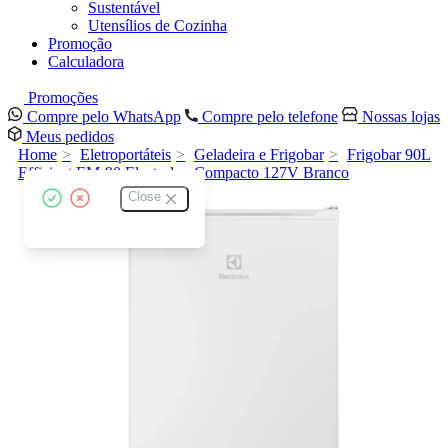
Sustentável
Utensílios de Cozinha
Promoção
Calculadora
Promoções
Compre pelo WhatsApp
Compre pelo telefone
Nossas lojas
Meus pedidos
Home
Eletroportáteis
Geladeira e Frigobar
Frigobar 90L
Efficient EM-90 Electrolux Compacto 127V Branco
Close