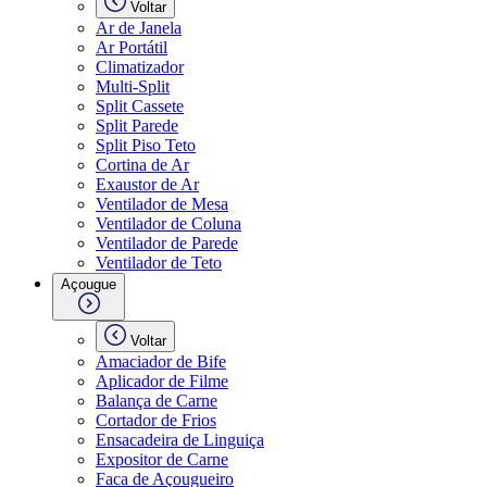
Voltar
Ar de Janela
Ar Portátil
Climatizador
Multi-Split
Split Cassete
Split Parede
Split Piso Teto
Cortina de Ar
Exaustor de Ar
Ventilador de Mesa
Ventilador de Coluna
Ventilador de Parede
Ventilador de Teto
Açougue
Voltar
Amaciador de Bife
Aplicador de Filme
Balança de Carne
Cortador de Frios
Ensacadeira de Linguiça
Expositor de Carne
Faca de Açougueiro