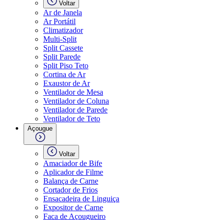
Voltar
Ar de Janela
Ar Portátil
Climatizador
Multi-Split
Split Cassete
Split Parede
Split Piso Teto
Cortina de Ar
Exaustor de Ar
Ventilador de Mesa
Ventilador de Coluna
Ventilador de Parede
Ventilador de Teto
Açougue
Voltar
Amaciador de Bife
Aplicador de Filme
Balança de Carne
Cortador de Frios
Ensacadeira de Linguiça
Expositor de Carne
Faca de Açougueiro