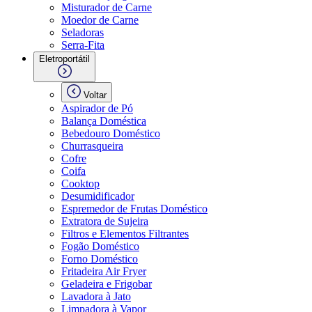
Misturador de Carne
Moedor de Carne
Seladoras
Serra-Fita
Eletroportátil
Voltar
Aspirador de Pó
Balança Doméstica
Bebedouro Doméstico
Churrasqueira
Cofre
Coifa
Cooktop
Desumidificador
Espremedor de Frutas Doméstico
Extratora de Sujeira
Filtros e Elementos Filtrantes
Fogão Doméstico
Forno Doméstico
Fritadeira Air Fryer
Geladeira e Frigobar
Lavadora à Jato
Limpadora à Vapor