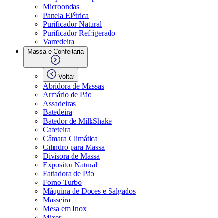
Microondas
Panela Elétrica
Purificador Natural
Purificador Refrigerado
Varredeira
Massa e Confeitaria
Voltar
Abridora de Massas
Armário de Pão
Assadeiras
Batedeira
Batedor de MilkShake
Cafeteira
Câmara Climática
Cilindro para Massa
Divisora de Massa
Expositor Natural
Fatiadora de Pão
Forno Turbo
Máquina de Doces e Salgados
Masseira
Mesa em Inox
Mixer