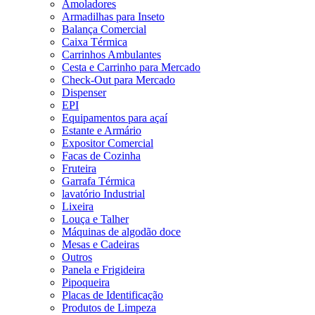
Amoladores
Armadilhas para Inseto
Balança Comercial
Caixa Térmica
Carrinhos Ambulantes
Cesta e Carrinho para Mercado
Check-Out para Mercado
Dispenser
EPI
Equipamentos para açaí
Estante e Armário
Expositor Comercial
Facas de Cozinha
Fruteira
Garrafa Térmica
lavatório Industrial
Lixeira
Louça e Talher
Máquinas de algodão doce
Mesas e Cadeiras
Outros
Panela e Frigideira
Pipoqueira
Placas de Identificação
Produtos de Limpeza