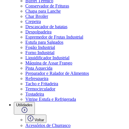
Buffet Térmico
Conservador de Frituras
Chapa para Lanche
Char Broiler
Crepeira
Descascador de batatas
Despolpadeira
Espremedor de Frutas Industrial
Estufa para Salgados
Fogão Industrial
Forno Industrial
Liquidificador Industrial
Máquina de Assar Frango
Pista Aquecida
Preparador e Ralador de Alimentos
Refresqueira
Tacho e Fritadeira
Termocirculador
Tostadeira
Vitrine Estufa e Refrigerada
Utilidades
Voltar
Acessórios de Churrasco