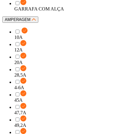
GARRAFA COM ALÇA
AMPERAGEM
10A
12A
20A
28,5A
4-6A
45A
47,7A
49,2A