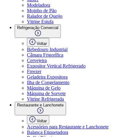
Modeladora
Moinho de Pão
Ralador de Queijo
Vitrine Estufa
Refrigeração Comercial
Voltar
Bebedouro Industrial
Câmara Frigorífica
Cervejeira
Expositor Vertical Refrigerado
Freezer
Geladeira Expositora
Ilha de Congelamento
Máquina de Gelo
Máquina de Sorvete
Vitrine Refrigerada
Restaurante e Lanchonete
Voltar
Acessórios para Restaurante e Lanchonete
Balança Etiquetadora