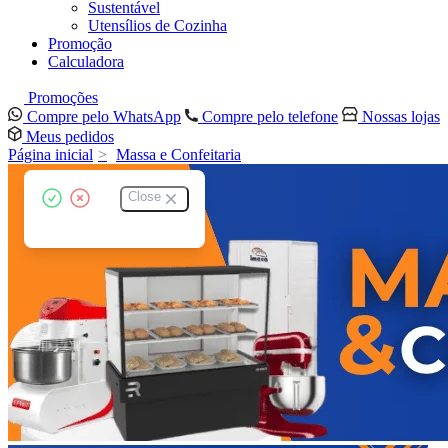
Sustentável
Utensílios de Cozinha
Promoção
Calculadora
Promoções
Compre pelo WhatsApp
Compre pelo telefone
Nossas lojas
Meus pedidos
Página inicial
Massa e Confeitaria
Close