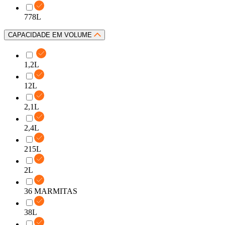
778L
CAPACIDADE EM VOLUME
1,2L
12L
2,1L
2,4L
215L
2L
36 MARMITAS
38L