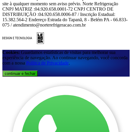
site à qualquer momento sem aviso prévio. Norte Refrigeração
CNPJ MATRIZ :04.920.658.0001-72 CNPJ CENTRO DE
DISTRIBUIÇÃO :04.920.658.0006-87 / Inscrição Estadual:
15.382.564-2 Endereço Estrada do Tapanã, 8 - Belém PA - 66.833-
075 / atendimento@norterefrigeracao.com.br
Cookies:
Guardamos estatísticas de visitas para melhorar sua
experiência de navegação. Ao continuar navegando, você concorda
com a nossa
Política de Privacidade
.
continuar e fechar