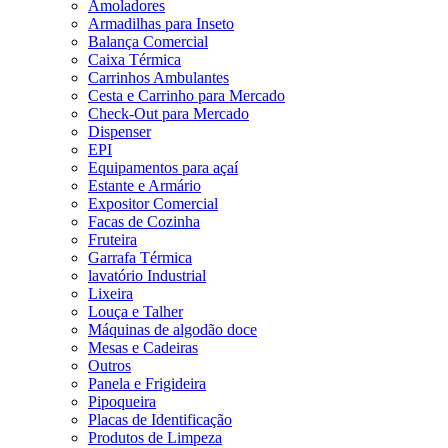
Amoladores
Armadilhas para Inseto
Balança Comercial
Caixa Térmica
Carrinhos Ambulantes
Cesta e Carrinho para Mercado
Check-Out para Mercado
Dispenser
EPI
Equipamentos para açaí
Estante e Armário
Expositor Comercial
Facas de Cozinha
Fruteira
Garrafa Térmica
lavatório Industrial
Lixeira
Louça e Talher
Máquinas de algodão doce
Mesas e Cadeiras
Outros
Panela e Frigideira
Pipoqueira
Placas de Identificação
Produtos de Limpeza