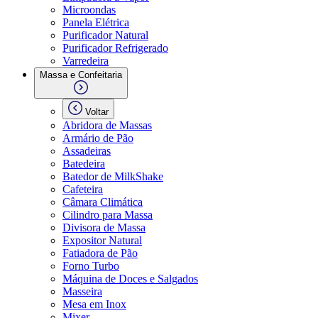
Microondas
Panela Elétrica
Purificador Natural
Purificador Refrigerado
Varredeira
Massa e Confeitaria
Voltar
Abridora de Massas
Armário de Pão
Assadeiras
Batedeira
Batedor de MilkShake
Cafeteira
Câmara Climática
Cilindro para Massa
Divisora de Massa
Expositor Natural
Fatiadora de Pão
Forno Turbo
Máquina de Doces e Salgados
Masseira
Mesa em Inox
Mixer