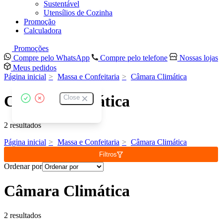
Sustentável
Utensílios de Cozinha
Promoção
Calculadora
Promoções
Compre pelo WhatsApp
Compre pelo telefone
Nossas lojas
Meus pedidos
Página inicial
Massa e Confeitaria
Câmara Climática
Câmara Climática
Close
2 resultados
Página inicial
Massa e Confeitaria
Câmara Climática
Filtros
Ordenar por
Câmara Climática
2 resultados