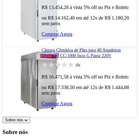
R$ 13.454,28
à vista
5% off no Pix e Boleto
ou R$ 14.162,40 em até 12x de R$ 1.180,20
sem juros
Comprar Agora
Câmara Climática de Pães para 40 Assadeiras
58x70CM CC-1000 Inox G.Paniz 220V
(0)
R$ 16.471,58
à vista
5% off no Pix e Boleto
ou R$ 17.338,50 em até 12x de R$ 1.444,88
sem juros
Comprar Agora
Sobre nós
Sobre nós