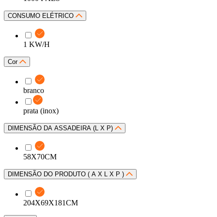
CONSUMO ELÉTRICO
1 KW/H
Cor
branco
prata (inox)
DIMENSÃO DA ASSADEIRA (L X P)
58X70CM
DIMENSÃO DO PRODUTO ( A X L X P )
204X69X181CM