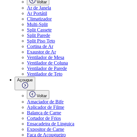
Voltar
Ar de Janela
Ar Portátil
Climatizador
Multi-Split
Split Cassete
Split Parede
Split Piso Teto
Cortina de Ar
Exaustor de Ar
Ventilador de Mesa
Ventilador de Coluna
Ventilador de Parede
Ventilador de Teto
Açougue
Voltar
Amaciador de Bife
Aplicador de Filme
Balança de Carne
Cortador de Frios
Ensacadeira de Linguiça
Expositor de Carne
Faca de Açougueiro