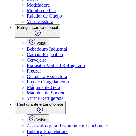
Modeladora
Moinho de Pão
Ralador de Queijo
Vitrine Estufa
Refrigeração Comercial
Voltar
Bebedouro Industrial
Câmara Frigorífica
Cervejeira
Expositor Vertical Refrigerado
Freezer
Geladeira Expositora
Ilha de Congelamento
Máquina de Gelo
Máquina de Sorvete
Vitrine Refrigerada
Restaurante e Lanchonete
Voltar
Acessórios para Restaurante e Lanchonete
Balança Etiquetadora