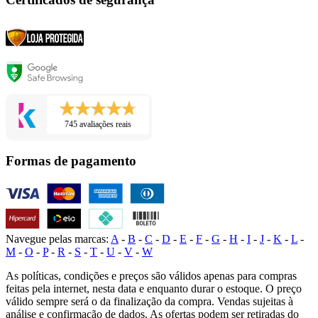
745 avaliações reais
Formas de pagamento
Navegue pelas marcas:
A
-
B
-
C
-
D
-
E
-
F
-
G
-
H
-
I
-
J
-
K
-
L
-
M
-
O
-
P
-
R
-
S
-
T
-
U
-
V
-
W
As políticas, condições e preços são válidos apenas para compras
feitas pela internet, nesta data e enquanto durar o estoque. O preço
válido sempre será o da finalização da compra. Vendas sujeitas à
análise e confirmação de dados. As ofertas podem ser retiradas do