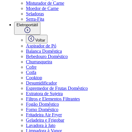
Misturador de Carne
Moedor de Carne
Seladoras
Serra-Fita
Eletroportátil
Voltar
Aspirador de Pó
Balança Doméstica
Bebedouro Doméstico
Churrasqueira
Cofre
Coifa
Cooktop
Desumidificador
Espremedor de Frutas Doméstico
Extratora de Sujeira
Filtros e Elementos Filtrantes
Fogão Doméstico
Forno Doméstico
Fritadeira Air Fryer
Geladeira e Frigobar
Lavadora à Jato
Limpadora à Vapor