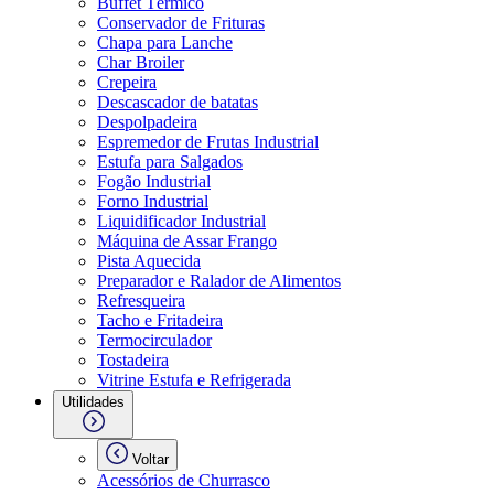
Buffet Térmico
Conservador de Frituras
Chapa para Lanche
Char Broiler
Crepeira
Descascador de batatas
Despolpadeira
Espremedor de Frutas Industrial
Estufa para Salgados
Fogão Industrial
Forno Industrial
Liquidificador Industrial
Máquina de Assar Frango
Pista Aquecida
Preparador e Ralador de Alimentos
Refresqueira
Tacho e Fritadeira
Termocirculador
Tostadeira
Vitrine Estufa e Refrigerada
Utilidades
Voltar
Acessórios de Churrasco