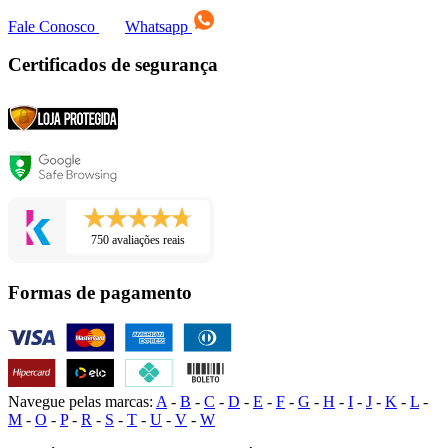
Fale Conosco
Whatsapp
Certificados de segurança
750 avaliações reais
Formas de pagamento
Navegue pelas marcas:
A
-
B
-
C
-
D
-
E
-
F
-
G
-
H
-
I
-
J
-
K
-
L
-
M
-
O
-
P
-
R
-
S
-
T
-
U
-
V
-
W