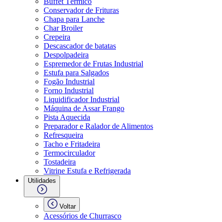
Buffet Térmico
Conservador de Frituras
Chapa para Lanche
Char Broiler
Crepeira
Descascador de batatas
Despolpadeira
Espremedor de Frutas Industrial
Estufa para Salgados
Fogão Industrial
Forno Industrial
Liquidificador Industrial
Máquina de Assar Frango
Pista Aquecida
Preparador e Ralador de Alimentos
Refresqueira
Tacho e Fritadeira
Termocirculador
Tostadeira
Vitrine Estufa e Refrigerada
Utilidades
Voltar
Acessórios de Churrasco