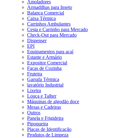
Amoladores
Armadilhas para Inseto
Balança Comercial
Caixa Térmica
Carrinhos Ambulantes
Cesta e Carrinho para Mercado
Check-Out para Mercado
Dispenser
EPI
Equipamentos para açaí
Estante e Armário
Expositor Comercial
Facas de Cozinha
Fruteira
Garrafa Térmica
lavatório Industrial
Lixeira
Louça e Talher
Máquinas de algodão doce
Mesas e Cadeiras
Outros
Panela e Frigideira
Pipoqueira
Placas de Identificação
Produtos de Limpeza