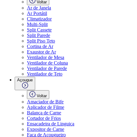
Voltar
Ar de Janela
Ar Portátil
Climatizador
Multi-Split
Split Cassete
Split Parede
Split Piso Teto
Cortina de Ar
Exaustor de Ar
Ventilador de Mesa
Ventilador de Coluna
Ventilador de Parede
Ventilador de Teto
Açougue
Voltar
Amaciador de Bife
Aplicador de Filme
Balança de Carne
Cortador de Frios
Ensacadeira de Linguiça
Expositor de Carne
Faca de Açougueiro