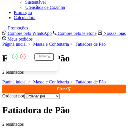
Sustentável
Utensílios de Cozinha
Promoção
Calculadora
Promoções
Compre pelo WhatsApp
Compre pelo telefone
Nossas lojas
Meus pedidos
Página inicial
Massa e Confeitaria
Fatiadora de Pão
Fatiadora de Pão
Close
2 resultados
Página inicial
Massa e Confeitaria
Fatiadora de Pão
Filtros
Ordenar por
Fatiadora de Pão
2 resultados