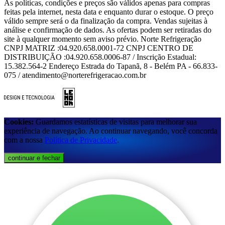
As políticas, condições e preços são válidos apenas para compras
feitas pela internet, nesta data e enquanto durar o estoque. O preço
válido sempre será o da finalização da compra. Vendas sujeitas à
análise e confirmação de dados. As ofertas podem ser retiradas do
site à qualquer momento sem aviso prévio. Norte Refrigeração
CNPJ MATRIZ :04.920.658.0001-72 CNPJ CENTRO DE
DISTRIBUIÇÃO :04.920.658.0006-87 / Inscrição Estadual:
15.382.564-2 Endereço Estrada do Tapanã, 8 - Belém PA - 66.833-
075 / atendimento@norterefrigeracao.com.br
Cookies:
Guardamos estatísticas de visitas para melhorar sua
experiência de navegação. Ao continuar navegando, você concorda
com a nossa
Política de Privacidade
.
continuar e fechar