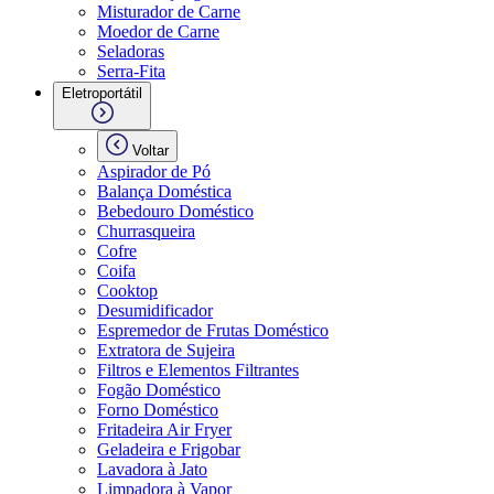
Misturador de Carne
Moedor de Carne
Seladoras
Serra-Fita
Eletroportátil
Voltar
Aspirador de Pó
Balança Doméstica
Bebedouro Doméstico
Churrasqueira
Cofre
Coifa
Cooktop
Desumidificador
Espremedor de Frutas Doméstico
Extratora de Sujeira
Filtros e Elementos Filtrantes
Fogão Doméstico
Forno Doméstico
Fritadeira Air Fryer
Geladeira e Frigobar
Lavadora à Jato
Limpadora à Vapor