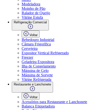
Modeladora
Moinho de Pão
Ralador de Queijo
Vitrine Estufa
Refrigeração Comercial
Voltar
Bebedouro Industrial
Câmara Frigorífica
Cervejeira
Expositor Vertical Refrigerado
Freezer
Geladeira Expositora
Ilha de Congelamento
Máquina de Gelo
Máquina de Sorvete
Vitrine Refrigerada
Restaurante e Lanchonete
Voltar
Acessórios para Restaurante e Lanchonete
Balança Etiquetadora