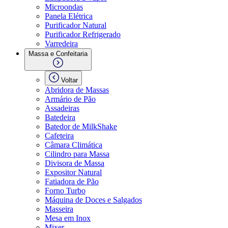
Microondas
Panela Elétrica
Purificador Natural
Purificador Refrigerado
Varredeira
Massa e Confeitaria
Voltar
Abridora de Massas
Armário de Pão
Assadeiras
Batedeira
Batedor de MilkShake
Cafeteira
Câmara Climática
Cilindro para Massa
Divisora de Massa
Expositor Natural
Fatiadora de Pão
Forno Turbo
Máquina de Doces e Salgados
Masseira
Mesa em Inox
Mixer