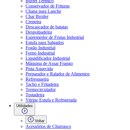
Buffet Térmico
Conservador de Frituras
Chapa para Lanche
Char Broiler
Crepeira
Descascador de batatas
Despolpadeira
Espremedor de Frutas Industrial
Estufa para Salgados
Fogão Industrial
Forno Industrial
Liquidificador Industrial
Máquina de Assar Frango
Pista Aquecida
Preparador e Ralador de Alimentos
Refresqueira
Tacho e Fritadeira
Termocirculador
Tostadeira
Vitrine Estufa e Refrigerada
Utilidades
Voltar
Acessórios de Churrasco