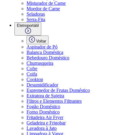
Misturador de Carne
Moedor de Carne
Seladoras
Serra-Fita
Eletroportátil
Voltar
Aspirador de Pó
Balança Doméstica
Bebedouro Doméstico
Churrasqueira
Cofre
Coifa
Cooktop
Desumidificador
Espremedor de Frutas Doméstico
Extratora de Sujeira
Filtros e Elementos Filtrantes
Fogão Doméstico
Forno Doméstico
Fritadeira Air Fryer
Geladeira e Frigobar
Lavadora à Jato
Limpadora à Vapor