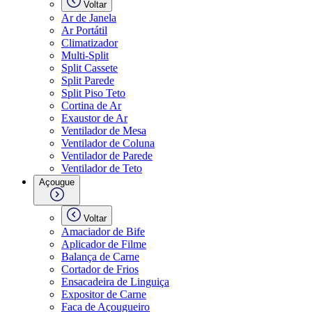
Voltar
Ar de Janela
Ar Portátil
Climatizador
Multi-Split
Split Cassete
Split Parede
Split Piso Teto
Cortina de Ar
Exaustor de Ar
Ventilador de Mesa
Ventilador de Coluna
Ventilador de Parede
Ventilador de Teto
Açougue
Voltar
Amaciador de Bife
Aplicador de Filme
Balança de Carne
Cortador de Frios
Ensacadeira de Linguiça
Expositor de Carne
Faca de Açougueiro