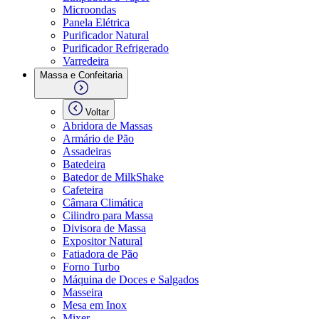
Microondas
Panela Elétrica
Purificador Natural
Purificador Refrigerado
Varredeira
Massa e Confeitaria
Voltar
Abridora de Massas
Armário de Pão
Assadeiras
Batedeira
Batedor de MilkShake
Cafeteira
Câmara Climática
Cilindro para Massa
Divisora de Massa
Expositor Natural
Fatiadora de Pão
Forno Turbo
Máquina de Doces e Salgados
Masseira
Mesa em Inox
Mixer