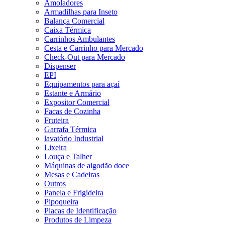
Amoladores
Armadilhas para Inseto
Balança Comercial
Caixa Térmica
Carrinhos Ambulantes
Cesta e Carrinho para Mercado
Check-Out para Mercado
Dispenser
EPI
Equipamentos para açaí
Estante e Armário
Expositor Comercial
Facas de Cozinha
Fruteira
Garrafa Térmica
lavatório Industrial
Lixeira
Louça e Talher
Máquinas de algodão doce
Mesas e Cadeiras
Outros
Panela e Frigideira
Pipoqueira
Placas de Identificação
Produtos de Limpeza