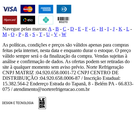
Navegue pelas marcas:
A
-
B
-
C
-
D
-
E
-
F
-
G
-
H
-
I
-
J
-
K
-
L
-
M
-
O
-
P
-
R
-
S
-
T
-
U
-
V
-
W
As políticas, condições e preços são válidos apenas para compras
feitas pela internet, nesta data e enquanto durar o estoque. O preço
válido sempre será o da finalização da compra. Vendas sujeitas à
análise e confirmação de dados. As ofertas podem ser retiradas do
site à qualquer momento sem aviso prévio. Norte Refrigeração
CNPJ MATRIZ :04.920.658.0001-72 CNPJ CENTRO DE
DISTRIBUIÇÃO :04.920.658.0006-87 / Inscrição Estadual:
15.382.564-2 Endereço Estrada do Tapanã, 8 - Belém PA - 66.833-
075 / atendimento@norterefrigeracao.com.br