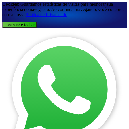
Cookies:
Guardamos estatísticas de visitas para melhorar sua
experiência de navegação. Ao continuar navegando, você concorda
com a nossa
Política de Privacidade
.
continuar e fechar