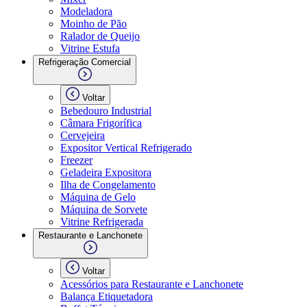
Modeladora
Moinho de Pão
Ralador de Queijo
Vitrine Estufa
Refrigeração Comercial
Voltar
Bebedouro Industrial
Câmara Frigorífica
Cervejeira
Expositor Vertical Refrigerado
Freezer
Geladeira Expositora
Ilha de Congelamento
Máquina de Gelo
Máquina de Sorvete
Vitrine Refrigerada
Restaurante e Lanchonete
Voltar
Acessórios para Restaurante e Lanchonete
Balança Etiquetadora