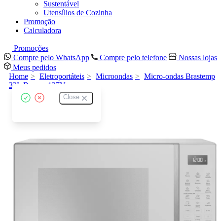
Sustentável
Utensílios de Cozinha
Promoção
Calculadora
Promoções
Compre pelo WhatsApp
Compre pelo telefone
Nossas lojas
Meus pedidos
Home
Eletroportáteis
Microondas
Micro-ondas Brastemp
32L Branco 127V
Close