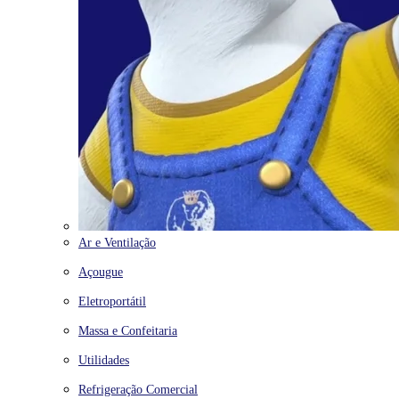
Ar e Ventilação
Açougue
Eletroportátil
Massa e Confeitaria
Utilidades
Refrigeração Comercial