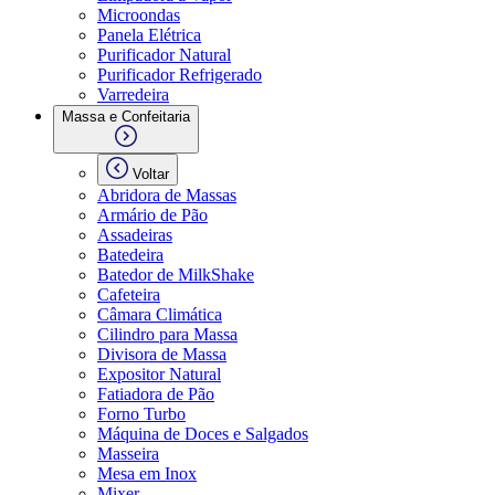
Microondas
Panela Elétrica
Purificador Natural
Purificador Refrigerado
Varredeira
Massa e Confeitaria
Voltar
Abridora de Massas
Armário de Pão
Assadeiras
Batedeira
Batedor de MilkShake
Cafeteira
Câmara Climática
Cilindro para Massa
Divisora de Massa
Expositor Natural
Fatiadora de Pão
Forno Turbo
Máquina de Doces e Salgados
Masseira
Mesa em Inox
Mixer