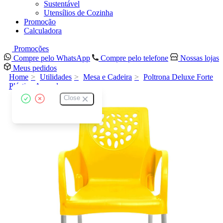
Sustentável
Utensílios de Cozinha
Promoção
Calculadora
Promoções
Compre pelo WhatsApp
Compre pelo telefone
Nossas lojas
Meus pedidos
Home
Utilidades
Mesa e Cadeira
Poltrona Deluxe Forte
Plástico Amarela
Close