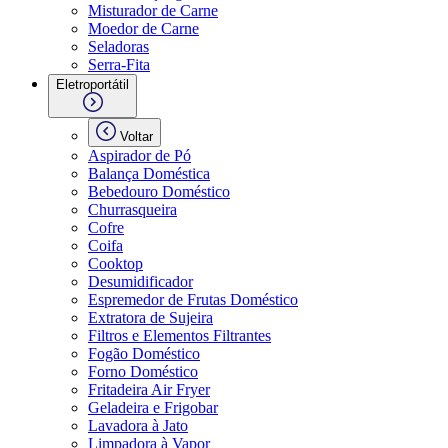
Misturador de Carne
Moedor de Carne
Seladoras
Serra-Fita
Eletroportátil
Voltar
Aspirador de Pó
Balança Doméstica
Bebedouro Doméstico
Churrasqueira
Cofre
Coifa
Cooktop
Desumidificador
Espremedor de Frutas Doméstico
Extratora de Sujeira
Filtros e Elementos Filtrantes
Fogão Doméstico
Forno Doméstico
Fritadeira Air Fryer
Geladeira e Frigobar
Lavadora à Jato
Limpadora à Vapor