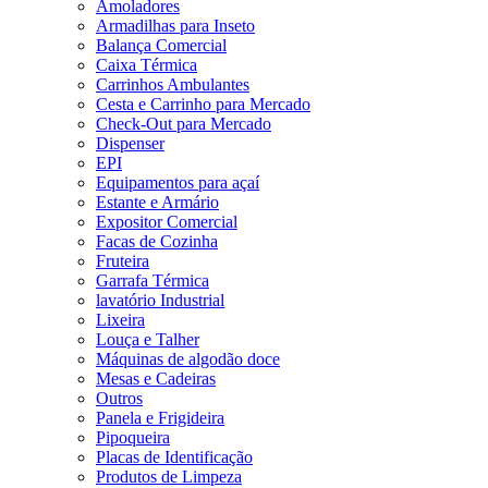
Amoladores
Armadilhas para Inseto
Balança Comercial
Caixa Térmica
Carrinhos Ambulantes
Cesta e Carrinho para Mercado
Check-Out para Mercado
Dispenser
EPI
Equipamentos para açaí
Estante e Armário
Expositor Comercial
Facas de Cozinha
Fruteira
Garrafa Térmica
lavatório Industrial
Lixeira
Louça e Talher
Máquinas de algodão doce
Mesas e Cadeiras
Outros
Panela e Frigideira
Pipoqueira
Placas de Identificação
Produtos de Limpeza