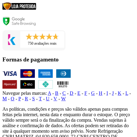
750 avaliações reais
Formas de pagamento
Navegue pelas marcas:
A
-
B
-
C
-
D
-
E
-
F
-
G
-
H
-
I
-
J
-
K
-
L
-
M
-
O
-
P
-
R
-
S
-
T
-
U
-
V
-
W
As políticas, condições e preços são válidos apenas para compras
feitas pela internet, nesta data e enquanto durar o estoque. O preço
válido sempre será o da finalização da compra. Vendas sujeitas à
análise e confirmação de dados. As ofertas podem ser retiradas do
site à qualquer momento sem aviso prévio. Norte Refrigeração
CNPJ MATRIZ :04.920.658.0001-72 CNPJ CENTRO DE