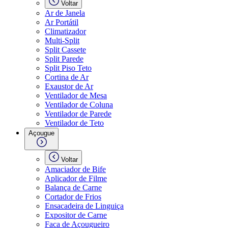
Voltar
Ar de Janela
Ar Portátil
Climatizador
Multi-Split
Split Cassete
Split Parede
Split Piso Teto
Cortina de Ar
Exaustor de Ar
Ventilador de Mesa
Ventilador de Coluna
Ventilador de Parede
Ventilador de Teto
Açougue
Voltar
Amaciador de Bife
Aplicador de Filme
Balança de Carne
Cortador de Frios
Ensacadeira de Linguiça
Expositor de Carne
Faca de Açougueiro