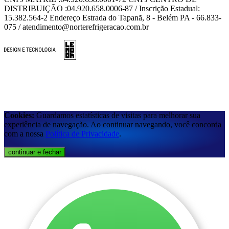
DISTRIBUIÇÃO :04.920.658.0006-87 / Inscrição Estadual:
15.382.564-2 Endereço Estrada do Tapanã, 8 - Belém PA - 66.833-
075 / atendimento@norterefrigeracao.com.br
Cookies:
Guardamos estatísticas de visitas para melhorar sua
experiência de navegação. Ao continuar navegando, você concorda
com a nossa
Política de Privacidade
.
continuar e fechar