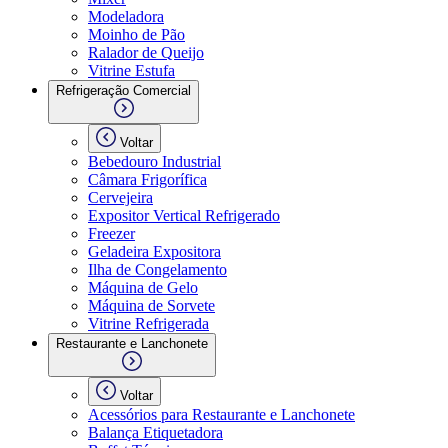
Modeladora
Moinho de Pão
Ralador de Queijo
Vitrine Estufa
Refrigeração Comercial
Voltar
Bebedouro Industrial
Câmara Frigorífica
Cervejeira
Expositor Vertical Refrigerado
Freezer
Geladeira Expositora
Ilha de Congelamento
Máquina de Gelo
Máquina de Sorvete
Vitrine Refrigerada
Restaurante e Lanchonete
Voltar
Acessórios para Restaurante e Lanchonete
Balança Etiquetadora