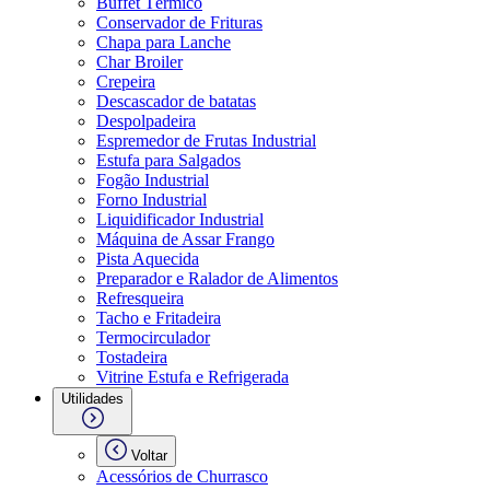
Buffet Térmico
Conservador de Frituras
Chapa para Lanche
Char Broiler
Crepeira
Descascador de batatas
Despolpadeira
Espremedor de Frutas Industrial
Estufa para Salgados
Fogão Industrial
Forno Industrial
Liquidificador Industrial
Máquina de Assar Frango
Pista Aquecida
Preparador e Ralador de Alimentos
Refresqueira
Tacho e Fritadeira
Termocirculador
Tostadeira
Vitrine Estufa e Refrigerada
Utilidades
Voltar
Acessórios de Churrasco