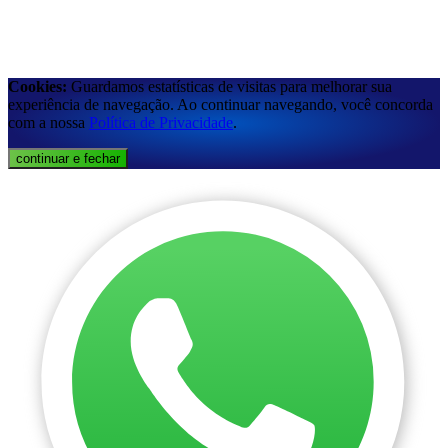
Cookies:
Guardamos estatísticas de visitas para melhorar sua
experiência de navegação. Ao continuar navegando, você concorda
com a nossa
Política de Privacidade
.
continuar e fechar