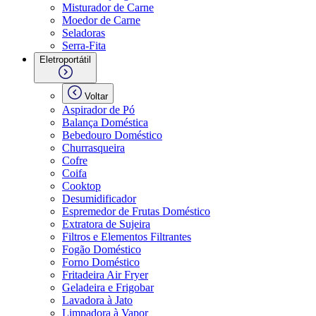
Misturador de Carne
Moedor de Carne
Seladoras
Serra-Fita
Eletroportátil
Voltar
Aspirador de Pó
Balança Doméstica
Bebedouro Doméstico
Churrasqueira
Cofre
Coifa
Cooktop
Desumidificador
Espremedor de Frutas Doméstico
Extratora de Sujeira
Filtros e Elementos Filtrantes
Fogão Doméstico
Forno Doméstico
Fritadeira Air Fryer
Geladeira e Frigobar
Lavadora à Jato
Limpadora à Vapor