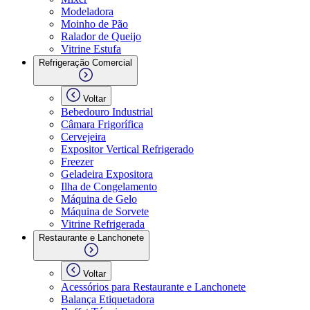
Modeladora
Moinho de Pão
Ralador de Queijo
Vitrine Estufa
Refrigeração Comercial
Voltar
Bebedouro Industrial
Câmara Frigorífica
Cervejeira
Expositor Vertical Refrigerado
Freezer
Geladeira Expositora
Ilha de Congelamento
Máquina de Gelo
Máquina de Sorvete
Vitrine Refrigerada
Restaurante e Lanchonete
Voltar
Acessórios para Restaurante e Lanchonete
Balança Etiquetadora