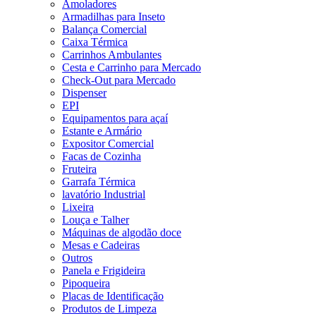
Amoladores
Armadilhas para Inseto
Balança Comercial
Caixa Térmica
Carrinhos Ambulantes
Cesta e Carrinho para Mercado
Check-Out para Mercado
Dispenser
EPI
Equipamentos para açaí
Estante e Armário
Expositor Comercial
Facas de Cozinha
Fruteira
Garrafa Térmica
lavatório Industrial
Lixeira
Louça e Talher
Máquinas de algodão doce
Mesas e Cadeiras
Outros
Panela e Frigideira
Pipoqueira
Placas de Identificação
Produtos de Limpeza