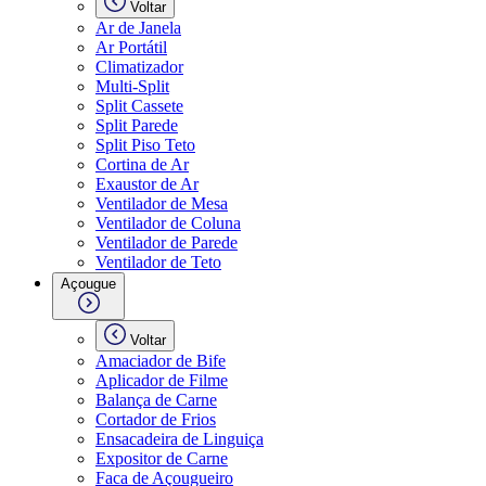
Voltar
Ar de Janela
Ar Portátil
Climatizador
Multi-Split
Split Cassete
Split Parede
Split Piso Teto
Cortina de Ar
Exaustor de Ar
Ventilador de Mesa
Ventilador de Coluna
Ventilador de Parede
Ventilador de Teto
Açougue
Voltar
Amaciador de Bife
Aplicador de Filme
Balança de Carne
Cortador de Frios
Ensacadeira de Linguiça
Expositor de Carne
Faca de Açougueiro