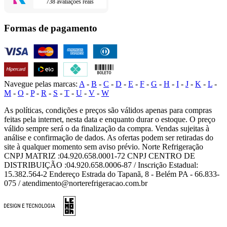
738 avaliações reais
Formas de pagamento
Navegue pelas marcas:
A
-
B
-
C
-
D
-
E
-
F
-
G
-
H
-
I
-
J
-
K
-
L
-
M
-
O
-
P
-
R
-
S
-
T
-
U
-
V
-
W
As políticas, condições e preços são válidos apenas para compras
feitas pela internet, nesta data e enquanto durar o estoque. O preço
válido sempre será o da finalização da compra. Vendas sujeitas à
análise e confirmação de dados. As ofertas podem ser retiradas do
site à qualquer momento sem aviso prévio. Norte Refrigeração
CNPJ MATRIZ :04.920.658.0001-72 CNPJ CENTRO DE
DISTRIBUIÇÃO :04.920.658.0006-87 / Inscrição Estadual:
15.382.564-2 Endereço Estrada do Tapanã, 8 - Belém PA - 66.833-
075 / atendimento@norterefrigeracao.com.br