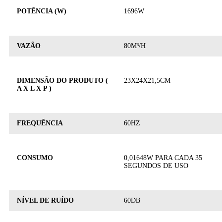
POTÊNCIA (W)
1696W
VAZÃO
80M³/H
DIMENSÃO DO PRODUTO (
23X24X21,5CM
A X L X P )
FREQUÊNCIA
60HZ
CONSUMO
0,01648W PARA CADA 35
SEGUNDOS DE USO
NÍVEL DE RUÍDO
60DB