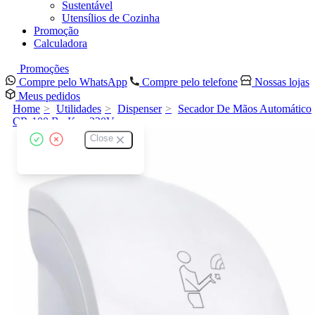
Sustentável
Utensílios de Cozinha
Promoção
Calculadora
Promoções
Compre pelo WhatsApp
Compre pelo telefone
Nossas lojas
Meus pedidos
Home
Utilidades
Dispenser
Secador De Mãos Automático
CR-100 BraKey 220V
Close