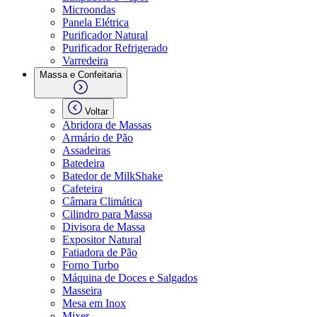
Microondas
Panela Elétrica
Purificador Natural
Purificador Refrigerado
Varredeira
Massa e Confeitaria
Voltar
Abridora de Massas
Armário de Pão
Assadeiras
Batedeira
Batedor de MilkShake
Cafeteira
Câmara Climática
Cilindro para Massa
Divisora de Massa
Expositor Natural
Fatiadora de Pão
Forno Turbo
Máquina de Doces e Salgados
Masseira
Mesa em Inox
Mixer