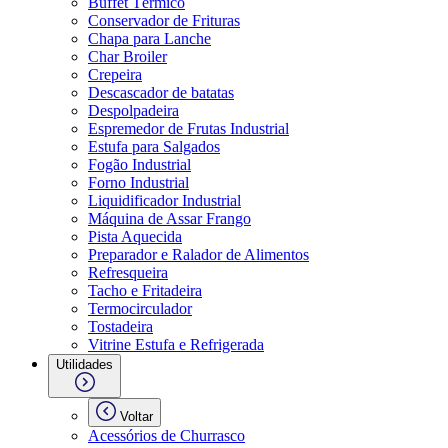
Buffet Térmico
Conservador de Frituras
Chapa para Lanche
Char Broiler
Crepeira
Descascador de batatas
Despolpadeira
Espremedor de Frutas Industrial
Estufa para Salgados
Fogão Industrial
Forno Industrial
Liquidificador Industrial
Máquina de Assar Frango
Pista Aquecida
Preparador e Ralador de Alimentos
Refresqueira
Tacho e Fritadeira
Termocirculador
Tostadeira
Vitrine Estufa e Refrigerada
Utilidades
Voltar
Acessórios de Churrasco