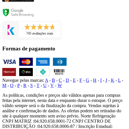
745 avaliações reais
Formas de pagamento
Navegue pelas marcas:
A
-
B
-
C
-
D
-
E
-
F
-
G
-
H
-
I
-
J
-
K
-
L
-
M
-
O
-
P
-
R
-
S
-
T
-
U
-
V
-
W
As políticas, condições e preços são válidos apenas para compras
feitas pela internet, nesta data e enquanto durar o estoque. O preço
válido sempre será o da finalização da compra. Vendas sujeitas à
análise e confirmação de dados. As ofertas podem ser retiradas do
site à qualquer momento sem aviso prévio. Norte Refrigeração
CNPJ MATRIZ :04.920.658.0001-72 CNPJ CENTRO DE
DISTRIBUIÇÃO :04.920.658.0006-87 / Inscrição Estadual: