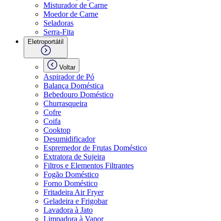
Misturador de Carne
Moedor de Carne
Seladoras
Serra-Fita
Eletroportátil
Voltar
Aspirador de Pó
Balança Doméstica
Bebedouro Doméstico
Churrasqueira
Cofre
Coifa
Cooktop
Desumidificador
Espremedor de Frutas Doméstico
Extratora de Sujeira
Filtros e Elementos Filtrantes
Fogão Doméstico
Forno Doméstico
Fritadeira Air Fryer
Geladeira e Frigobar
Lavadora à Jato
Limpadora à Vapor