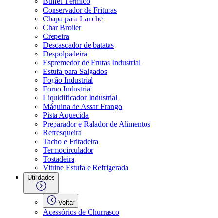
Buffet Térmico
Conservador de Frituras
Chapa para Lanche
Char Broiler
Crepeira
Descascador de batatas
Despolpadeira
Espremedor de Frutas Industrial
Estufa para Salgados
Fogão Industrial
Forno Industrial
Liquidificador Industrial
Máquina de Assar Frango
Pista Aquecida
Preparador e Ralador de Alimentos
Refresqueira
Tacho e Fritadeira
Termocirculador
Tostadeira
Vitrine Estufa e Refrigerada
Utilidades
Voltar
Acessórios de Churrasco