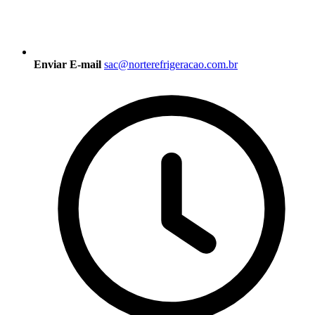
Enviar E-mail
sac@norterefrigeracao.com.br