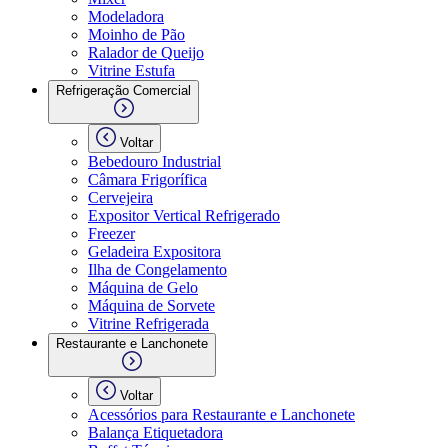
Modeladora
Moinho de Pão
Ralador de Queijo
Vitrine Estufa
Refrigeração Comercial
Voltar
Bebedouro Industrial
Câmara Frigorífica
Cervejeira
Expositor Vertical Refrigerado
Freezer
Geladeira Expositora
Ilha de Congelamento
Máquina de Gelo
Máquina de Sorvete
Vitrine Refrigerada
Restaurante e Lanchonete
Voltar
Acessórios para Restaurante e Lanchonete
Balança Etiquetadora