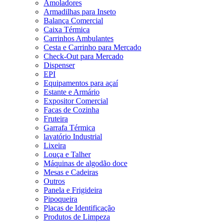
Amoladores
Armadilhas para Inseto
Balança Comercial
Caixa Térmica
Carrinhos Ambulantes
Cesta e Carrinho para Mercado
Check-Out para Mercado
Dispenser
EPI
Equipamentos para açaí
Estante e Armário
Expositor Comercial
Facas de Cozinha
Fruteira
Garrafa Térmica
lavatório Industrial
Lixeira
Louça e Talher
Máquinas de algodão doce
Mesas e Cadeiras
Outros
Panela e Frigideira
Pipoqueira
Placas de Identificação
Produtos de Limpeza