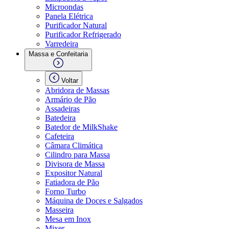
Microondas
Panela Elétrica
Purificador Natural
Purificador Refrigerado
Varredeira
Massa e Confeitaria
Voltar
Abridora de Massas
Armário de Pão
Assadeiras
Batedeira
Batedor de MilkShake
Cafeteira
Câmara Climática
Cilindro para Massa
Divisora de Massa
Expositor Natural
Fatiadora de Pão
Forno Turbo
Máquina de Doces e Salgados
Masseira
Mesa em Inox
Mixer