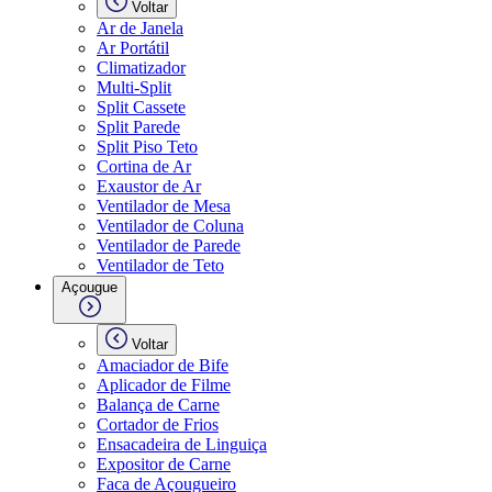
Voltar
Ar de Janela
Ar Portátil
Climatizador
Multi-Split
Split Cassete
Split Parede
Split Piso Teto
Cortina de Ar
Exaustor de Ar
Ventilador de Mesa
Ventilador de Coluna
Ventilador de Parede
Ventilador de Teto
Açougue
Voltar
Amaciador de Bife
Aplicador de Filme
Balança de Carne
Cortador de Frios
Ensacadeira de Linguiça
Expositor de Carne
Faca de Açougueiro